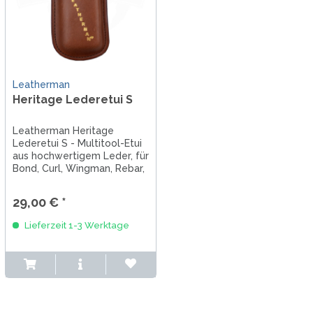
Leatherman
Heritage Lederetui S
Leatherman Heritage
Lederetui S - Multitool-Etui
aus hochwertigem Leder, für
Bond, Curl, Wingman, Rebar,
Rev, Sidekick geeignet,
Abmessungen Innen: 10,16
29,00 € *
cm x 3,43 cm x 17,14 cm,
Druckknopf
Lieferzeit 1-3 Werktage