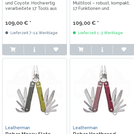
und Coyote. Hochwertig
Multitool – robust, kompakt,
verarbeitete 17 Tools aus
17 Funktionen und
Edelstahl mit Cerakote
zweifarbige Cerakote-
Beschichtung und
Beschichtung in warmen
109,00 € *
109,00 € *
Schwarzoxid. Zange mit
Erdtönen.
auswechselbarem
Lieferzeit 7-14 Werktage
Lieferzeit 1-3 Werktage
Drahtschneider und
arretierbaren Tools.
Perfekte...
Leatherman
Leatherman