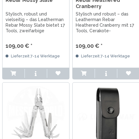
Rebar Mossy Slate
Rebar Heathered
Cranberry
Stylisch, robust und
Stylisch und robust – das
vielseitig – das Leatherman
Leatherman Rebar
Rebar Mossy Slate bietet 17
Heathered Cranberry mit 17
Tools, zweifarbige
Tools, Cerakote-
Cerakote-Beschichtung und
Beschichtung in
echte Leatherman-Qualität.
Beerentönen und echter
109,00 € *
109,00 € *
Leatherman-Qualität.
Lieferzeit 7-14 Werktage
Lieferzeit 7-14 Werktage