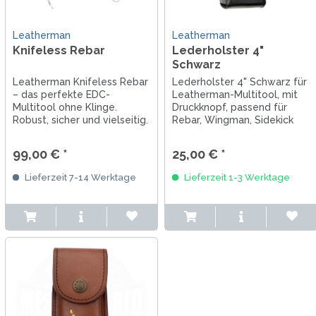
Leatherman
Leatherman
Knifeless Rebar
Lederholster 4"
Schwarz
Leatherman Knifeless Rebar
Lederholster 4" Schwarz für
– das perfekte EDC-
Leatherman-Multitool, mit
Multitool ohne Klinge.
Druckknopf, passend für
Robust, sicher und vielseitig.
Rebar, Wingman, Sidekick
Für alle die 42a konform
oder Rev, Curl, Bond, mit
unterwegs sein wollen oder
Schnellverschluss
99,00 € *
25,00 € *
müssen. Made in USA.
Lieferzeit 7-14 Werktage
Lieferzeit 1-3 Werktage