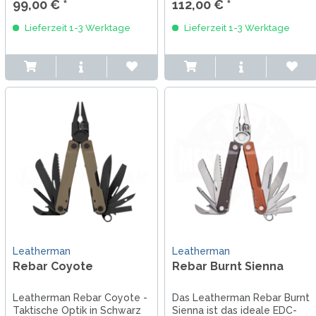
99,00 € *
112,00 € *
arbeiten kann.
hochwertigem Edelstahl
Befestigungsmöglichkeit für
gefertigt, ist man für alles
Lieferzeit 1-3 Werktage
Lieferzeit 1-3 Werktage
ein Lanyard dank
gewappnet.
Sicherungsring.
Leatherman
Leatherman
Rebar Coyote
Rebar Burnt Sienna
Leatherman Rebar Coyote -
Das Leatherman Rebar Burnt
Taktische Optik in Schwarz
Sienna ist das ideale EDC-