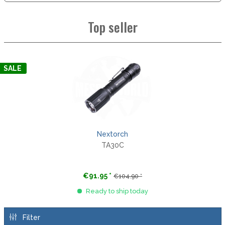
Top seller
SALE
Nextorch
TA30C
€91.95 *
€104.90 *
Ready to ship today
Filter