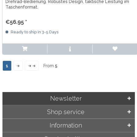
Drehrad-Bedienung. Robustes Design, taktische Leistung im
Taschenformat.
€56.95 *
Ready to ship in 3-5 Days
1
From
5
Newsletter
Shop service
Information