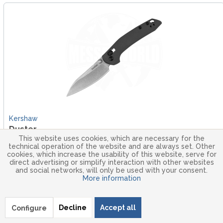
Kershaw
Duster
This website uses cookies, which are necessary for the
technical operation of the website and are always set. Other
Kershaw Duster – leichtes EDC-Taschenmesser mit
cookies, which increase the usability of this website, serve for
modifizierter Sheepfoot-Klinge, DuraLock-Verriegelung und
direct advertising or simplify interaction with other websites
kompakter Bauweise für den Alltag.
and social networks, will only be used with your consent.
More information
€65.00 *
Decline
Accept all
Configure
Ready to ship in 3-5 Days