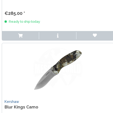
€285.00 *
Ready to ship today
Kershaw
Blur Kings Camo