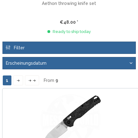
Aethon throwing knife set
€48.00 *
Ready to ship today
Filter
1
From
9