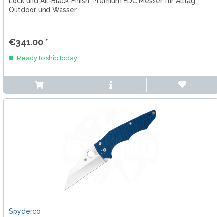
Lock und All-Black-Finish. Premium EDC Messer für Alltag,
Outdoor und Wasser.
€341.00 *
Ready to ship today
Spyderco