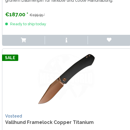
grünem Daumenpin für flexible und coole Handhabung.
Perfekt für den...
€187.00 *
€199.95 *
Ready to ship today
SALE
Vosteed
Vallhund Framelock Copper Titanium