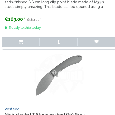
satin-finished 8.8 cm long clip point blade made of M390
steel, simply amazing. This blade can be opened using a
flipper,...
€169.00 *
€189.00 *
Ready to ship today
Vosteed
Nightshade LT Stonewashed G10 Grey