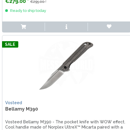
€279.00 *
€295.00 *
Ready to ship today
SALE
Vosteed
Bellamy M390
Vosteed Bellamy M390 - The pocket knife with WOW effect.
Cool handle made of Norplex UltreX™ Micarta paired with a