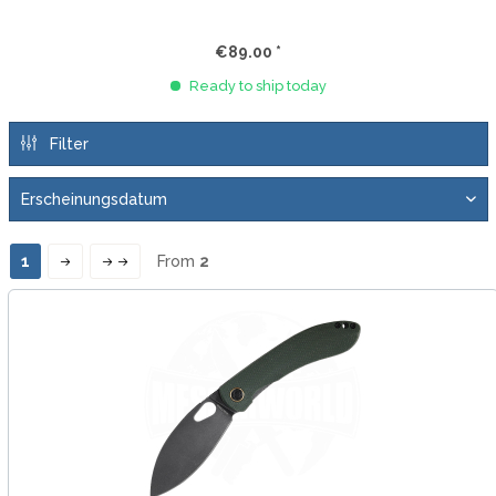
€89.00 *
Ready to ship today
Filter
1
From
2