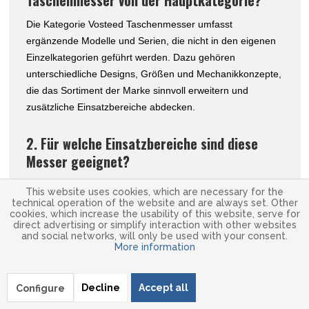
Taschenmesser von der Hauptkategorie?
Die Kategorie Vosteed Taschenmesser umfasst
ergänzende Modelle und Serien, die nicht in den eigenen
Einzelkategorien geführt werden. Dazu gehören
unterschiedliche Designs, Größen und Mechanikkonzepte,
die das Sortiment der Marke sinnvoll erweitern und
zusätzliche Einsatzbereiche abdecken.
2. Für welche Einsatzbereiche sind diese
Messer geeignet?
Die Vosteed Taschenmesser sind primär für den EDC-
This website uses cookies, which are necessary for the
Bereich (Everyday Carry) konzipiert. Je nach Modell
technical operation of the website and are always set. Other
cookies, which increase the usability of this website, serve for
eignen sie sich für alltägliche Schneidarbeiten, urbane
direct advertising or simplify interaction with other websites
Nutzung, Reisen oder leichte Outdoor-Aufgaben. Die
and social networks, will only be used with your consent.
More information
Vielfalt der Serie erlaubt eine sehr flexible Auswahl je nach
Bedarf.
Decline
Accept all
Configure
3. Welche Stähle werden in dieser Kategorie