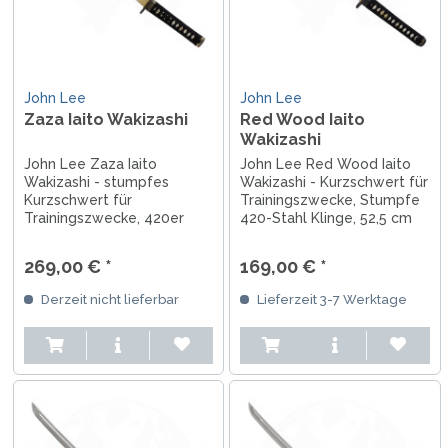
John Lee
John Lee
Zaza Iaito Wakizashi
Red Wood Iaito
Wakizashi
John Lee Zaza Iaito
John Lee Red Wood Iaito
Wakizashi - stumpfes
Wakizashi - Kurzschwert für
Kurzschwert für
Trainingszwecke, Stumpfe
Trainingszwecke, 420er
420-Stahl Klinge, 52,5 cm
Klingenstahl, hochwertige
Klingenlänge, braun
Scheide aus Holz mit
lackierte Holzscheide,
269,00 € *
169,00 € *
Büffelhorn-Abschlüssen,
Lieferung in Sammlerbox
50,5 cm Klingenlänge,
mit Zertifikat und Siegel
Derzeit nicht lieferbar
Lieferzeit 3-7 Werktage
verziertes Stichblatt,
Bambus-Zierrate, Holzgriff
mit Rochenhaut...