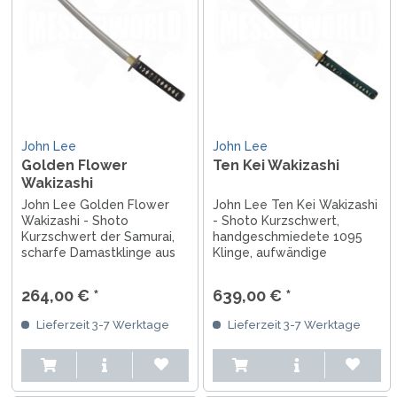
John Lee
John Lee
Golden Flower
Ten Kei Wakizashi
Wakizashi
John Lee Golden Flower
John Lee Ten Kei Wakizashi
Wakizashi - Shoto
- Shoto Kurzschwert,
Kurzschwert der Samurai,
handgeschmiedete 1095
scharfe Damastklinge aus
Klinge, aufwändige
12-fach gefaltetem Stahl,
Blumenmotive aus Gold &
8.000 Lagen
Silber, Klingenzwinge aus
264,00 € *
639,00 € *
handgeschmiedeter Stahl,
Messing, mit Ständer,
Griff aus Rochenhaut, Holz
Sammlerbox, Zertifikat, mit
Lieferzeit 3-7 Werktage
Lieferzeit 3-7 Werktage
und Baumwolle, mit
Siegel
Sammlerbox und Zertifikat.