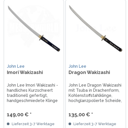
John Lee
John Lee
Imori Wakizashi
Dragon Wakizashi
John Lee Imori Wakizashi -
John Lee Dragon Wakizashi
handliches Kurzschwert
mit Tsuba in Drachenform,
traditionell gefertigt,
Kohlenstoffstahlklinge,
handgeschmiedete Klinge
hochglanzpolierte Scheide,
aus 1045 Kohlenstoffstahl,
Zierrate aus Metall,
53 cm Klingenlänge, Griff
Lieferung in schöner
149,00 € *
135,00 € *
umwickelt mit Baumwolle,
Sammlerbox, mit Zertifikat
Rochenhaut-Unterlage,
Lieferzeit 3-7 Werktage
Lieferzeit 3-7 Werktage
schwarz lackierte