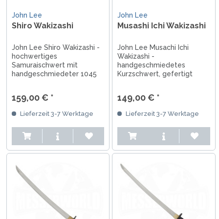
John Lee
John Lee
Shiro Wakizashi
Musashi Ichi Wakizashi
John Lee Shiro Wakizashi -
John Lee Musachi Ichi
hochwertiges
Wakizashi -
Samuraischwert mit
handgeschmiedetes
handgeschmiedeter 1045
Kurzschwert, gefertigt
Kohlenstoffklinge, Griff aus
nach japanischer Tradition,
Baumwolle und
53 cm lange 1045 Klinge,
159,00 € *
149,00 € *
Rochenhaut, Holzscheide,
scharfer Stahl, schwarze
kein Kunststoff in
Baumwoll-Griffwicklung,
Lieferzeit 3-7 Werktage
Lieferzeit 3-7 Werktage
Verwendung, mit Zertifikat
Lieferung in
und Siegel, geliefert in
Sammlerschatulle inklusive
Schutzhülle
Zertifikat und Siegel