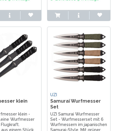
schwarz eloxiert.
Kompatibel mit Standard-
und Fisher Space...
UZI
esser klein
Samurai Wurfmesser
Set
fmesser klein -
UZI Samurai Wurfmesser
kleine Wurfmesser
Set - Wurfmesserset mit 6
 Flugkraft.
Wurfmessern im japanischen
t aus einem Stück
Samurai-Style. Mit grüner,