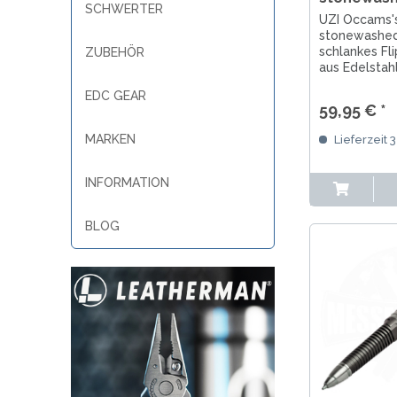
SCHWERTER
UZI Occams'
stonewashed
schlankes Fl
ZUBEHÖR
aus Edelstah
Klinge mit Bl
EDC GEAR
Edelstahl Gri
59,95 € *
Deep-Carry-C
Gesamtlänge
MARKEN
Lieferzeit 
INFORMATION
BLOG