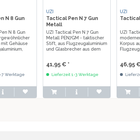
UZI
UZI
en N 8 Gun
Tactical Pen N 7 Gun
Tactica
Metall
 Pen N 8 Gun
UZI Tactical Pen N 7 Gun
UZI Tacti
rgewöhnlicher
Metall PEN7GM - taktischer
moderner
, mit Gehäuse
Stift, aus Flugzeugaluminium
Korpus a
aluminium,
und Glasbrecher aus dem
Flugzeug
 aus dem Metall
Metall einer Pistole,
Gesamtlä
e, Gesamtlänge
Gesamtlänge von 15 cm,
Kubotan,
41,95 € *
46,95 €
ewicht von 43
Gewicht von 48 g,
mit ausg
kompatibel mit Fisher Space
Einkerbu
3-7 Werktage
Lieferzeit 1-3 Werktage
Lieferz
Minen
strukturie