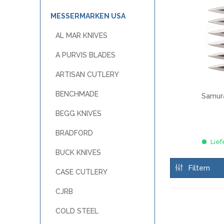
OTTER
A
W
POHL FORCE
MESSERMARKEN USA
B
PUMA TEC
AL MAR KNIVES
C
SCHILLER CUSTOM PARTS
F
STEAK CHAMP
A PURVIS BLADES
H
WINDMÜHLENMESSER R. HERDER
ARTISAN CUTLERY
M
WOODLAND TACTICAL
M
WÜSTHOF
BENCHMADE
Samur
P
BEGG KNIVES
R
MESSERMARKEN ITALIEN
BRADFORD
ANTONINI ITALY
Lief
MES
BUCK KNIVES
EXTREMA RATIO
H
FOX KNIVES
Filtern
CASE CUTLERY
LIONSTEEL
CJRB
MASERIN
MERCURY
COLD STEEL
MKM