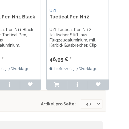
UZI
l Pen N 11 Black
Tactical Pen N 12
cal Pen N11 Black -
UZI Tactical Pen N 12 -
 Tactical Pen,
taktischer Stift, aus
us
Flugzeugaluminium, mit
aluminium,
Karbid-Glasbrecher, Clip,
nge von 12,7 cm,
kompatibel mit Fisher Space
 Gewicht von 23 g,
Minen
 *
46,95 € *
eprägten
ngen und
eit 3-7 Werktage
Lieferzeit 3-7 Werktage
rtem Griff
Artikel pro Seite: