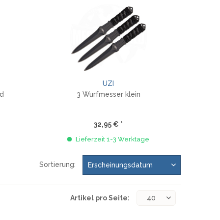
REAL STEEL
REATE KNIVES
TRIVISA KNIVES
TUYA KNIFE
VIPERADE
VOSTEED
WE KNIFE
UZI
WITH ARMOUR
ed
3 Wurfmesser klein
Wu
32,95 € *
S
Lieferzeit 1-3 Werktage
Sortierung:
Artikel pro Seite: