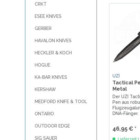
CRKT
SANDRIN KNIVES
VIPER
ESEE KNIVES
GERBER
HAVALON KNIVES
HECKLER & KOCH
HOGUE
UZI
KA-BAR KNIVES
Tactical P
Metal
KERSHAW
Der UZI Tact
MEDFORD KNIFE & TOOL
Pen aus rob
Flugzeugalu
DNA-Fänger. 
ONTARIO
EDC, Einsatz 
kompatibel m
OUTDOOR EDGE
46,95 € *
Pen-Minen.
SIG SAUER
Lieferzeit 