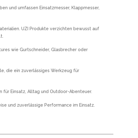
MOKI
eben und umfassen Einsatzmesser, Klappmesser,
TEEL)
SEKIRYU
WURFMESSER
SEGLER-& TAUCHERMESSER
YAXELL
Materialien. UZI Produkte verzichten bewusst auf
t.
SPRINGMESSER/AUTOMATIKMESS
MESSERMARKEN LATEINAMERIKA
ER
tures wie Gurtschneider, Glasbrecher oder
T
CONDOR
R
TASCHENMESSER
le, die ein zuverlässiges Werkzeug für
MESSERMARKEN CHINA
BESTECH KNIVES
BESTECHMAN
 für Einsatz, Alltag und Outdoor-Abenteuer.
CIVIVI
eise und zuverlässige Performance im Einsatz.
HIGO
KANSEPT
KIZER
QSP