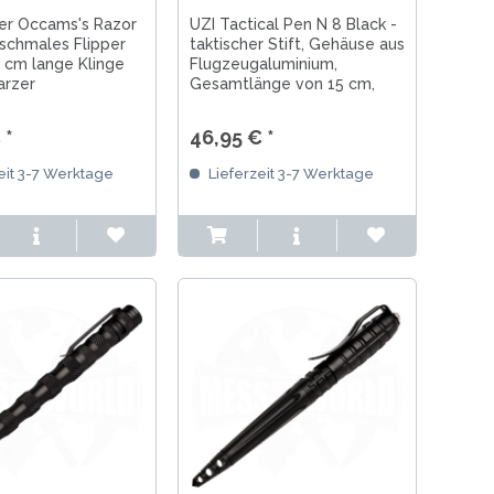
er Occams's Razor
UZI Tactical Pen N 8 Black -
schmales Flipper
taktischer Stift, Gehäuse aus
 cm lange Klinge
Flugzeugaluminium,
arzer
Gesamtlänge von 15 cm,
eschichtung,
Gewicht von 43 g,
e Kohlefaser-
Glasbrecher
 *
46,95 € *
len, Deep-Carry-
8 cm Gesamtlänge,
eit 3-7 Werktage
Lieferzeit 3-7 Werktage
k