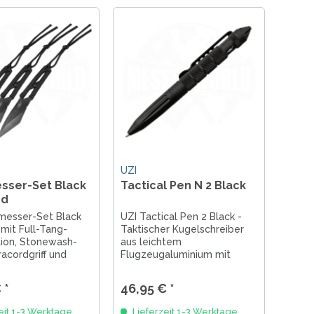
UZI
sser-Set Black
Tactical Pen N 2 Black
rd
messer-Set Black
UZI Tactical Pen 2 Black -
mit Full-Tang-
Taktischer Kugelschreiber
tion, Stonewash-
aus leichtem
racordgriff und
Flugzeugaluminium mit
he – robust,
Hartmetall-Glasbrecher und
nd bereit für
integriertem
 *
46,95 € *
Handschellenschlüssel. 15,5
cm lang, 45 g leicht,
eit 1-3 Werktage
Lieferzeit 1-3 Werktage