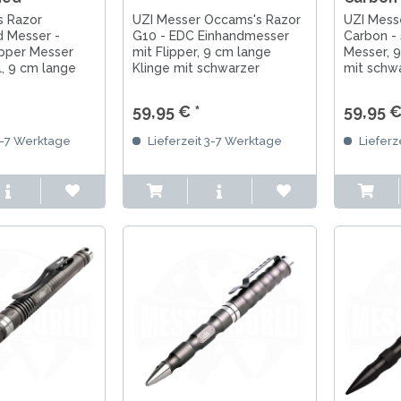
s Razor
UZI Messer Occams's Razor
UZI Mess
 Messer -
G10 - EDC Einhandmesser
Carbon - 
ipper Messer
mit Flipper, 9 cm lange
Messer, 9
l, 9 cm lange
Klinge mit schwarzer
mit schw
ackwash-Finish,
Klingenbeschichtung, G10-
Klingenb
ff und Klinge,
Griff, Deep-Carry-Clip, 19,8
sportlich
59,95 € *
59,95 €
lip, 19,8 cm
cm Gesamtlänge, Liner-Lock
Griffscha
, Frame-Lock
Clip, 19,
3-7 Werktage
Lieferzeit 3-7 Werktage
Lieferz
Liner-Loc