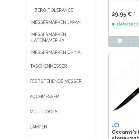
mit Glasbrec
Griff und Gun
ZERO TOLERANCE
29,95 € *
Ideal für EDC
Selbstvertei
MESSERMARKEN JAPAN
Lieferzeit 
Nachfüllbar 
Standardminen
MESSERMARKEN
LATEINAMERIKA
MESSERMARKEN CHINA
TASCHENMESSER
FESTSTEHENDE MESSER
KOCHMESSER
MULTITOOLS
UZI
LAMPEN
Occams's 
stonewas