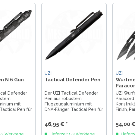
UZI
UZI
en N 6 Gun
Tactical Defender Pen
Wurfme
Paraco
ical Defender
Der UZI Tactical Defender
UZI Wurf
ustem
Pen aus robustem
Paracord 
minium mit
Flugzeugaluminium mit
Konstruk
Tactical Pen für
DNA-Fänger. Tactical Pen für
Finish, Pa
& Alltag,
EDC, Einsatz & Alltag,
Nylontasc
it Fisher Space
kompatibel mit Fisher Space
präzise u
46,95 € *
54,00 €
Pen-Minen.
Action.
1-3 Werktage
Lieferzeit 1-3 Werktage
Lieferz