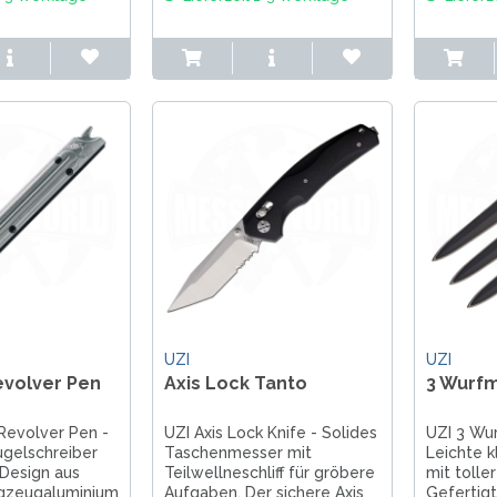
UZI
UZI
evolver Pen
Axis Lock Tanto
3 Wurfm
 Revolver Pen -
UZI Axis Lock Knife - Solides
UZI 3 Wur
ugelschreiber
Taschenmesser mit
Leichte 
Design aus
Teilwellneschliff für gröbere
mit toller
ugzeugaluminium
Aufgaben. Der sichere Axis
Gefertig