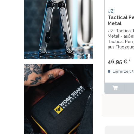
UZI
Tactical P
Metal
UZI Tactical
Metal - auße
Tactical Pen
aus Flugzeug
Glasbrecher
einer Pistol
46,95 € *
von 15 cm, G
g
Lieferzeit 