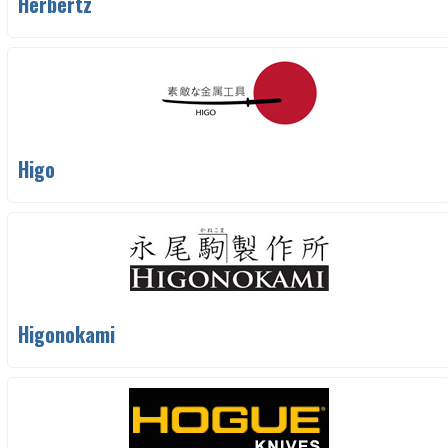
Herbertz
Higo
Higonokami