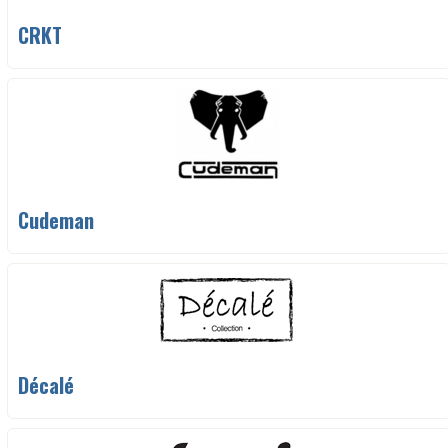
CRKT
Cudeman
Décalé