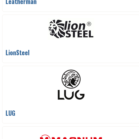
Leatherman
LionSteel
LUG