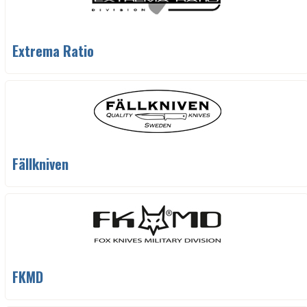
Extrema Ratio
Fällkniven
FKMD