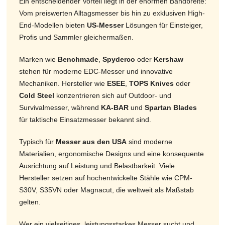
Ein entscheidender Vorteil liegt in der enormen Bandbreite:
Vom preiswerten Alltagsmesser bis hin zu exklusiven High-
End-Modellen bieten
US-Messer
Lösungen für Einsteiger,
Profis und Sammler gleichermaßen.
Marken wie
Benchmade
,
Spyderco
oder
Kershaw
stehen für moderne EDC-Messer und innovative
Mechaniken. Hersteller wie
ESEE
,
TOPS Knives
oder
Cold Steel
konzentrieren sich auf Outdoor- und
Survivalmesser, während
KA-BAR
und
Spartan Blades
für taktische Einsatzmesser bekannt sind.
Typisch für
Messer aus den USA
sind moderne
Materialien, ergonomische Designs und eine konsequente
Ausrichtung auf Leistung und Belastbarkeit. Viele
Hersteller setzen auf hochentwickelte Stähle wie CPM-
S30V, S35VN oder Magnacut, die weltweit als Maßstab
gelten.
Wer ein vielseitiges, leistungsstarkes Messer sucht und