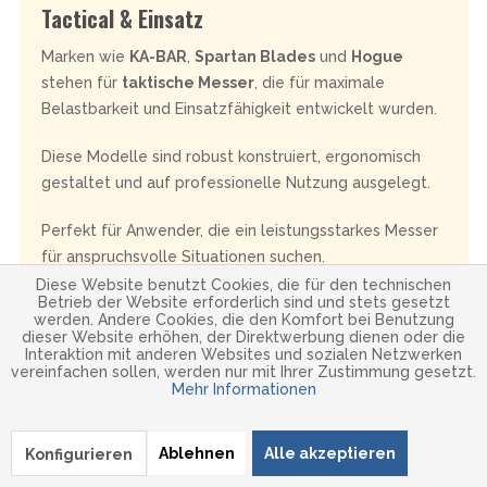
Tactical & Einsatz
Marken wie
KA-BAR
,
Spartan Blades
und
Hogue
stehen für
taktische Messer
, die für maximale
Belastbarkeit und Einsatzfähigkeit entwickelt wurden.
Diese Modelle sind robust konstruiert, ergonomisch
gestaltet und auf professionelle Nutzung ausgelegt.
Perfekt für Anwender, die ein leistungsstarkes Messer
für anspruchsvolle Situationen suchen.
Diese Website benutzt Cookies, die für den technischen
Betrieb der Website erforderlich sind und stets gesetzt
werden. Andere Cookies, die den Komfort bei Benutzung
dieser Website erhöhen, der Direktwerbung dienen oder die
Interaktion mit anderen Websites und sozialen Netzwerken
Buyer Guide – Welche US-Messermarke
vereinfachen sollen, werden nur mit Ihrer Zustimmung gesetzt.
Mehr Informationen
passt zu dir?
Amerikanische
Messermarken
bieten eine enorme Vielfalt
Ablehnen
Alle akzeptieren
Konfigurieren
– vom leichten
EDC-Taschenmesser
bis hin zum robusten