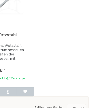
etzstahl
ha Wetzstahl
 zum schnellen
eifen der
sser, mit
tz, Schleifstab
€ *
eit 1-3 Werktage
Artikel pro Seite: