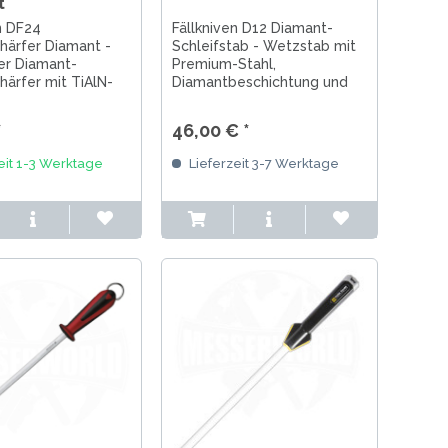
t
n DF24
Fällkniven D12 Diamant-
härfer Diamant -
Schleifstab - Wetzstab mit
r Diamant-
Premium-Stahl,
ärfer mit TiAlN-
Diamantbeschichtung und
ung – leicht,
10x längerer Haltbarkeit –
 und ideal zum
für perfekte Klingenschärfe.
*
46,00 € *
n Nachschärfen
s.
eit 1-3 Werktage
Lieferzeit 3-7 Werktage