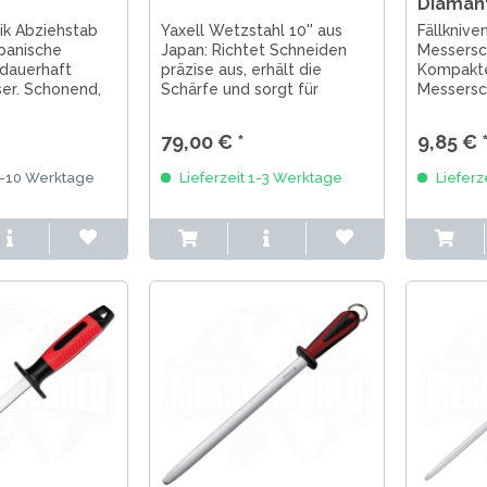
Diaman
ik Abziehstab
Yaxell Wetzstahl 10'' aus
Fällknive
panische
Japan: Richtet Schneiden
Messersc
 dauerhaft
präzise aus, erhält die
Kompakte
er. Schonend,
Schärfe und sorgt für
Messersch
eal für die
maximale Kontrolle bei der
Beschicht
serpflege.
täglichen Messerpflege.
langlebig
79,00 € *
9,85 € 
schnelle
unterweg
7-10 Werktage
Lieferzeit 1-3 Werktage
Lieferz