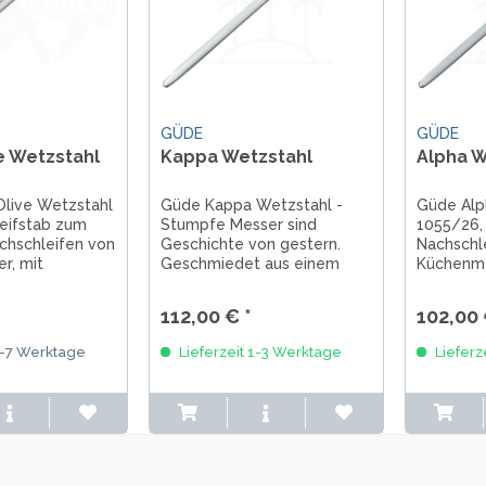
GÜDE
GÜDE
e Wetzstahl
Kappa Wetzstahl
Alpha W
Olive Wetzstahl
Güde Kappa Wetzstahl -
Güde Alp
eifstab zum
Stumpfe Messer sind
1055/26,
chschleifen von
Geschichte von gestern.
Nachschl
r, mit
Geschmiedet aus einem
Küchenme
mit
Stück X50CrMoV15 Stahl
Handschu
ff
welches kryogen gehärtet
112,00 € *
102,00 
wurde. In über 40 manuellen
Arbeitsschritten
3-7 Werktage
Lieferzeit 1-3 Werktage
Lieferz
handgefertigt in Solingen.