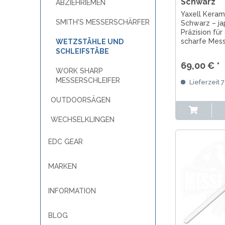
Schwarz
ABZIEHRIEMEN
SANDRIN KNIVES
Yaxell Keram
VIPER
SMITH'S MESSERSCHÄRFER
Schwarz – ja
Präzision für
scharfe Mess
WETZSTÄHLE UND
sicher und id
SCHLEIFSTÄBE
tägliche Mes
69,00 € *
WORK SHARP
MESSERSCHLEIFER
Lieferzeit 
OUTDOORSÄGEN
WECHSELKLINGEN
EDC GEAR
MARKEN
INFORMATION
BLOG