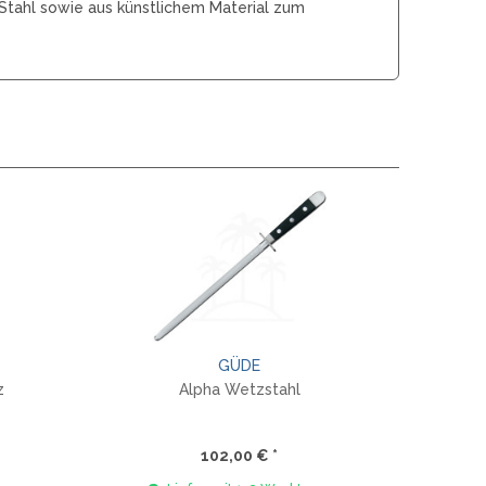
Stahl sowie aus künstlichem Material zum
MOKI
TEEL)
SEKIRYU
WURFMESSER
SEGLER-& TAUCHERMESSER
YAXELL
SPRINGMESSER/AUTOMATIKMESS
MESSERMARKEN LATEINAMERIKA
ER
T
CONDOR
R
TASCHENMESSER
MESSERMARKEN CHINA
BESTECH KNIVES
BESTECHMAN
CIVIVI
GÜDE
HIGO
z
Alpha Wetzstahl
KANSEPT
KIZER
102,00 € *
QSP