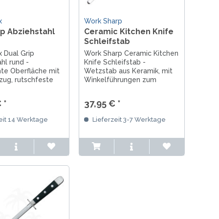
x
Work Sharp
ip Abziehstahl
Ceramic Kitchen Knife
Schleifstab
x Dual Grip
Work Sharp Ceramic Kitchen
hl rund -
Knife Schleifstab -
te Oberfläche mit
Wetzstab aus Keramik, mit
zug, rutschfeste
Winkelführungen zum
us Gummi und
präzisen Schleifen, perfekt
f, ergonomische
für den Feinschliff!
 *
37,95 € *
nd rot Griffe, nie
tumpfe Messer.
eit 14 Werktage
Lieferzeit 3-7 Werktage