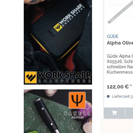
GÜDE
Alpha Oliv
Güde Alpha 
X05526, Schl
schnellen Na
Küchenmesse
Handschutz, 
Olivenholzgri
122,00 € *
Lieferzeit 