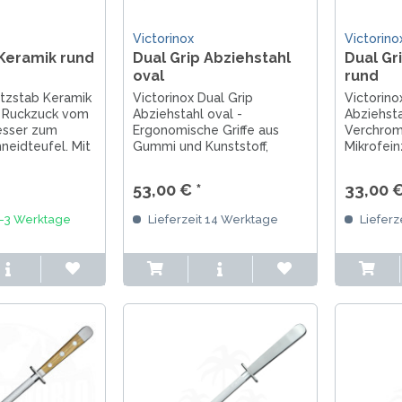
Victorinox
Victorino
Keramik rund
Dual Grip Abziehstahl
Dual Gr
oval
rund
tzstab Keramik
Victorinox Dual Grip
Victorino
- Ruckzuck vom
Abziehstahl oval -
Abziehsta
sser zum
Ergonomische Griffe aus
Verchrom
neidteufel. Mit
Gummi und Kunststoff,
Mikrofein
tlänge von 33
verchromte Oberfläche mit
Griffe a
r Körnung von
Mikrofeinzug, in schönem
Kunststof
53,00 € *
33,00 €
Übergang zum
schwarz und rot gehalten,
schwarz u
 sich eine
sehr rutschfest, nie wieder
wieder s
1-3 Werktage
Lieferzeit 14 Werktage
Lieferz
hichtete Platte
stumpfe Messer.