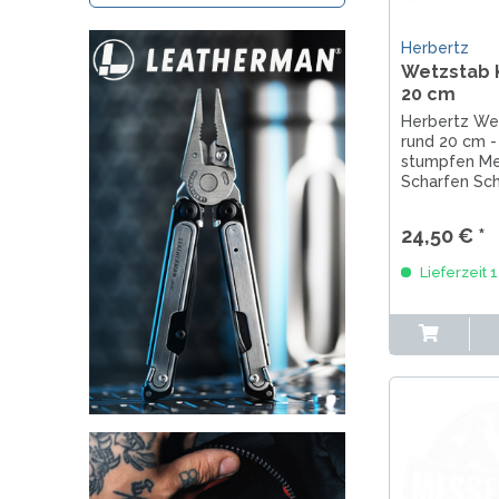
Herbertz
Wetzstab 
20 cm
Herbertz We
rund 20 cm 
stumpfen Me
Scharfen Sch
einer Gesam
cm und eine
24,50 € *
1000er. Am 
Griff befindet
Lieferzeit 
diamantbesc
mit einer...