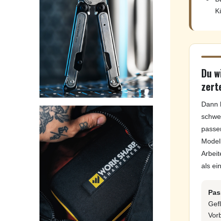
K
Du wi
zert
Dann b
schwe
passe
Modell
Arbeit
als ei
Pas
Gefl
Vor