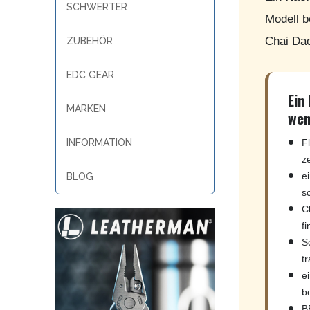
SCHWERTER
Modell b
Chai Dao
ZUBEHÖR
EDC GEAR
Ein
MARKEN
wen
INFORMATION
F
z
e
BLOG
s
C
fi
S
tr
e
b
B