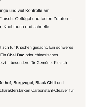
MOKI
linge und viel Kontrolle am
TEEL)
SEKIRYU
WURFMESSER
SEGLER-& TAUCHERMESSER
YAXELL
Fleisch, Geflügel und festen Zutaten –
r, Knoblauch und schnelle
SPRINGMESSER/AUTOMATIKMESS
MESSERMARKEN LATEINAMERIKA
ER
T
CONDOR
R
atisch für Knochen gedacht. Ein schweres
TASCHENMESSER
 Ein
Chai Dao
oder chinesisches
MESSERMARKEN CHINA
setzt – besonders für Gemüse, Fleisch
BESTECH KNIVES
BESTECHMAN
CIVIVI
HIGO
sthof
,
Burgvogel
,
Black Chili
und
KANSEPT
harakterstarken Carbonstahl-Cleaver für
KIZER
QSP