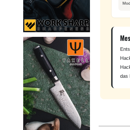
Mod
Mes
Ents
Hack
Hack
das 