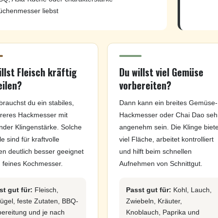
üchenmesser liebst
llst Fleisch kräftig
Du willst viel Gemüse
eilen?
vorbereiten?
rauchst du ein stabiles,
Dann kann ein breites Gemüse-
reres Hackmesser mit
Hackmesser oder Chai Dao seh
nder Klingenstärke. Solche
angenehm sein. Die Klinge biete
e sind für kraftvolle
viel Fläche, arbeitet kontrolliert
en deutlich besser geeignet
und hilft beim schnellen
n feines Kochmesser.
Aufnehmen von Schnittgut.
st gut für:
Fleisch,
Passt gut für:
Kohl, Lauch,
ügel, feste Zutaten, BBQ-
Zwiebeln, Kräuter,
bereitung und je nach
Knoblauch, Paprika und