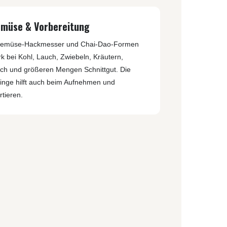
REAL STEEL
REATE KNIVES
emüse & Vorbereitung
TRIVISA KNIVES
TUYA KNIFE
Gemüse-Hackmesser und Chai-Dao-Formen
VIPERADE
rk bei Kohl, Lauch, Zwiebeln, Kräutern,
VOSTEED
ch und größeren Mengen Schnittgut. Die
WE KNIFE
linge hilft auch beim Aufnehmen und
WITH ARMOUR
tieren.
S