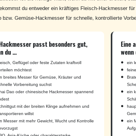
ekommst du entweder ein kräftiges Fleisch-Hackmesser für 
 bzw. Gemüse-Hackmesser für schnelle, kontrollierte Vorbe
 Hackmesser passt besonders gut,
Eine 
n du …
wenn 
leisch, Geflügel oder feste Zutaten kraftvoll
ein 
erteilen möchtest
fein
in breites Messer für Gemüse, Kräuter und
Brat
chnelle Vorbereitung suchst
Sche
hai Dao oder chinesische Hackmesser spannend
ein 
ndest
Schä
chnittgut mit der breiten Klinge aufnehmen und
haup
ansportieren willst
Gemü
in Messer mit mehr Gewicht, Wucht und Kontrolle
ein 
evorzugst
Aufg
BQ, Asia-Küche oder charakterstarke