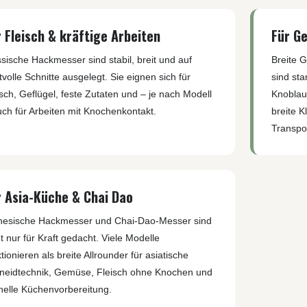
SMITH AND WESSON
UDACIOUS CONCEPT
ÜSTHOF KOCHMESSER
SOG KNIVES
r Fleisch & kräftige Arbeiten
RUSLETTO
Für G
SPARTAN BLADES
ASSTRÖM
ssische Hackmesser sind stabil, breit und auf
Breite 
SPYDERCO
ÄLLKNIVEN
tvolle Schnitte ausgelegt. Sie eignen sich für
sind sta
TEKTO KNIVES
ELLE NORWEGEN
isch, Geflügel, feste Zutaten und – je nach Modell
Knoblau
THE JAMES BRAND
ARTTIINI FINNLAND
uch für Arbeiten mit Knochenkontakt.
breite K
TOPS KNIVES
ORAKNIV SCHWEDEN
Transpor
ULTICLIP
ELTONEN KNIVES
UNITED CUTLERY
YDA KNIVES
UZI
WHITE RIVER KNIFE & TOOL
r Asia-Küche & Chai Dao
SERMARKEN SÜDAFRIKA
ZERO TOLERANCE
nesische Hackmesser und Chai-Dao-Messer sind
ONEY BADGER
t nur für Kraft gedacht. Viele Modelle
tionieren als breite Allrounder für asiatische
neidtechnik, Gemüse, Fleisch ohne Knochen und
nelle Küchenvorbereitung.