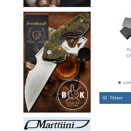
K
Ch
Lief
Filtern