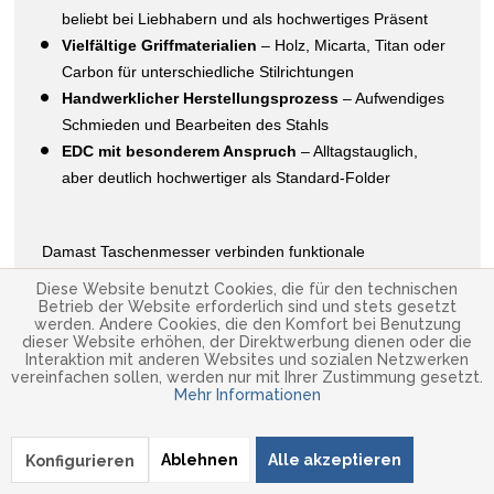
beliebt bei Liebhabern und als hochwertiges Präsent
Vielfältige Griffmaterialien
– Holz, Micarta, Titan oder
Carbon für unterschiedliche Stilrichtungen
Handwerklicher Herstellungsprozess
– Aufwendiges
Schmieden und Bearbeiten des Stahls
EDC mit besonderem Anspruch
– Alltagstauglich,
aber deutlich hochwertiger als Standard-Folder
Damast Taschenmesser verbinden funktionale
Schneidleistung mit einer Optik, die man so bei keinem
Diese Website benutzt Cookies, die für den technischen
anderen Material findet. Sie sind nicht nur Werkzeuge,
Betrieb der Website erforderlich sind und stets gesetzt
werden. Andere Cookies, die den Komfort bei Benutzung
sondern Ausdruck von Handwerkskunst und Individualität –
dieser Website erhöhen, der Direktwerbung dienen oder die
ideal für alle, die ein EDC Messer mit Charakter suchen.
Interaktion mit anderen Websites und sozialen Netzwerken
vereinfachen sollen, werden nur mit Ihrer Zustimmung gesetzt.
Mehr Informationen
Ablehnen
Alle akzeptieren
Konfigurieren