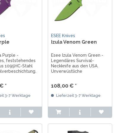
ves
ESEE Knives
rple
Izula Venom Green
a Purple -
Esee Izula Venom Green -
s, feststehendes
Legendäres Survival-
us 1095HC-Stahl
Neckknife aus den USA.
Pulverbeschichtung.
Unverwüstliche
m Drop-Point-
Ganzstahlkonstruktion mit
15,7 cm Gesamtlänge
grüner Beschichtung,
€ *
108,00 € *
ord-Option, ideal
hochwertiger
oder Neck Knife für
Kunststoffscheide und
eit 3-7 Werktage
Lieferzeit 3-7 Werktage
Abenteuer.
robustem Gürtelclip.
Klingenlänge: 6,7 cm,
Gesamtlänge: 15,7 cm,
Farbe:...