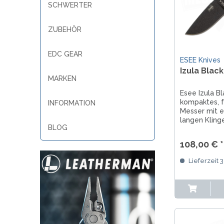
SCHWERTER
ZUBEHÖR
EDC GEAR
ESEE Knives
Izula Black
MARKEN
Esee Izula Bl
kompaktes, 
INFORMATION
Messer mit e
langen Kling
BLOG
Stahl. Mit 
Griff und Kun
108,00 € *
bietet es Si
Vielseitigkeit
Lieferzeit 
Outdoor-Abe
täglichen...