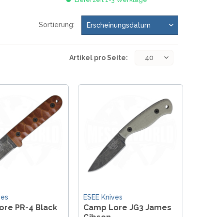
Sortierung:
Artikel pro Seite:
ves
ESEE Knives
re PR-4 Black
Camp Lore JG3 James