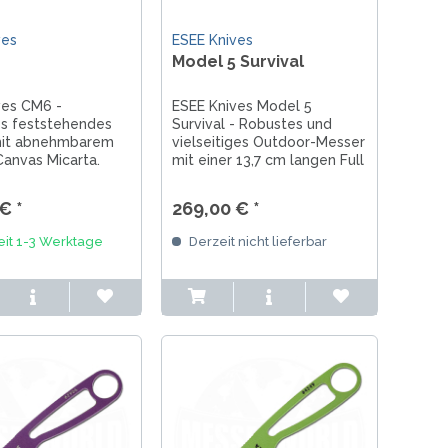
ves
ESEE Knives
Model 5 Survival
ves CM6 -
ESEE Knives Model 5
es feststehendes
Survival - Robustes und
mit abnehmbarem
vielseitiges Outdoor-Messer
 Canvas Micarta.
mit einer 13,7 cm langen Full
hichtete 14,9 cm
Tang-Klinge aus 1095 High
ppoint-Klinge aus
Carbonstahl, geschützt
€ *
269,00 € *
ahl mit beidseitig
durch eine desert tan
ffener
Pulverbeschichtung. Mit
eit 1-3 Werktage
Derzeit nicht lieferbar
itze. Inklusive
Canvas-Micarta-Griff,
Kydexscheide....
Glasbrecher und...