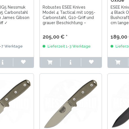
Oxide
 JG5 Nessmuk
Robustes ESEE Knives
ESEE Kni
95 Carbonstahl
Model 4 Tactical mit 1095-
4 Black O
n James Gibson
Carbonstahl, G10-Griff und
Bushcraft
ff ✓
grauer Beschichtung –
cm lange
e ✓ Made in
gebaut für härteste Einsätze
aus 1095
t für Bushcraft,
und echte Outdoor-
schwarze
205,00 € *
189,00 
 Outdoor.
Abenteuer.
Oxidbesc
Ergonomis
3-7 Werktage
Lieferzeit 1-3 Werktage
Lieferz
durchgehe
maximale S