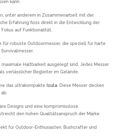
ssen kann.
MOKI
TEEL)
SEKIRYU
tzen, unter anderem in Zusammenarbeit mit der
WURFMESSER
SEGLER-& TAUCHERMESSER
YAXELL
che Erfahrung floss direkt in die Entwicklung der
okus auf Funktionalität.
SPRINGMESSER/AUTOMATIKMESS
MESSERMARKEN LATEINAMERIKA
 für robuste Outdoormesser, die speziell für harte
ER
T
Survivalmesser.
CONDOR
R
f maximale Haltbarkeit ausgelegt sind. Jedes Messer
TASCHENMESSER
ls verlässlicher Begleiter im Gelände.
MESSERMARKEN CHINA
BESTECH KNIVES
ie das ultrakompakte
Izula
. Diese Messer decken
BESTECHMAN
 ab.
CIVIVI
HIGO
lare Designs und eine kompromisslose
streicht den hohen Qualitätsanspruch der Marke.
KANSEPT
KIZER
fekt für Outdoor-Enthusiasten, Bushcrafter und
QSP