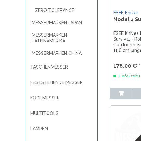
ZERO TOLERANCE
ESEE Knives
Model 4 Su
MESSERMARKEN JAPAN
ESEE Knives
MESSERMARKEN
Survival - R
LATEINAMERIKA
Outdoormess
11,6 cm lan
MESSERMARKEN CHINA
Klinge in Des
einen grünen 
178,00 € *
TASCHENMESSER
Flachschliff, 
und kommt m
Lieferzeit 
robusten Kun
FESTSTEHENDE MESSER
Gesamtlänge.
KOCHMESSER
MULTITOOLS
LAMPEN