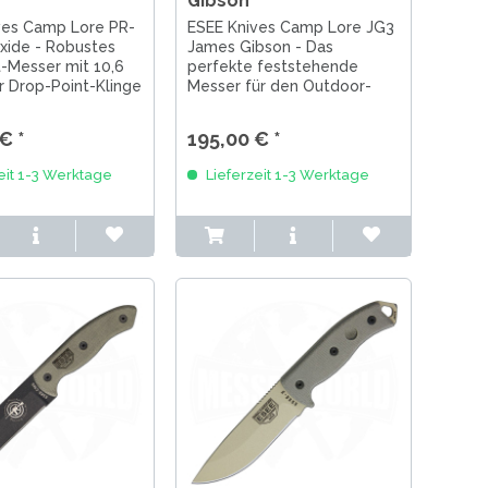
Gibson
ves Camp Lore PR-
ESEE Knives Camp Lore JG3
xide - Robustes
James Gibson - Das
-Messer mit 10,6
perfekte feststehende
r Drop-Point-Klinge
Messer für den Outdoor-
 Carbonstahl mit
und Bushcraft-Bereich. Mit
r
einer 8,9 cm langen Drop-
€ *
195,00 € *
hichtung.
Point-Klinge aus 1095er
cher Micarta-Griff,
Carbonstahl und einem
eit 1-3 Werktage
Lieferzeit 1-3 Werktage
nder Erl für
ergonomischen Griff aus
tabilität....
Micarta. Designt von...