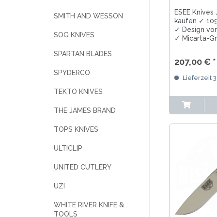
ESEE Knives
SMITH AND WESSON
kaufen ✓ 10
✓ Design vo
SOG KNIVES
✓ Micarta-Gri
Lederscheid
SPARTAN BLADES
USA ✓ Perfek
207,00 € *
Camping und
SPYDERCO
Lieferzeit 
TEKTO KNIVES
THE JAMES BRAND
TOPS KNIVES
ULTICLIP
UNITED CUTLERY
UZI
WHITE RIVER KNIFE &
TOOLS