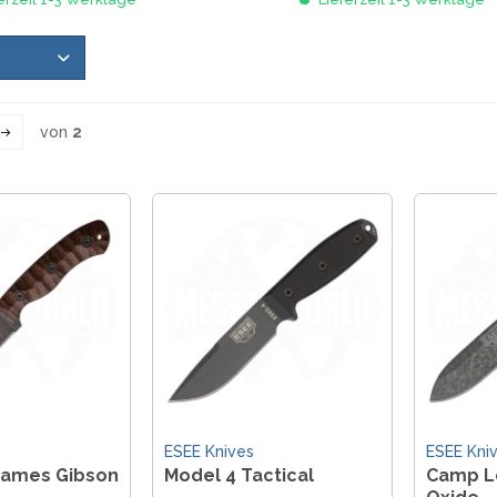
von
2
ESEE Knives
ESEE Kni
ames Gibson
Model 4 Tactical
Camp Lo