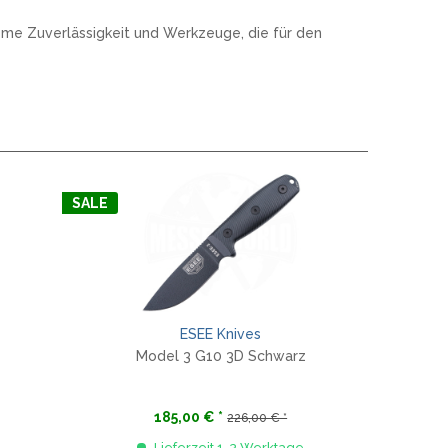
REAL STEEL
REATE KNIVES
reme Zuverlässigkeit und Werkzeuge, die für den
TRIVISA KNIVES
TUYA KNIFE
VIPERADE
VOSTEED
WE KNIFE
WITH ARMOUR
SALE
S
ESEE Knives
Model 3 G10 3D Schwarz
185,00 € *
226,00 € *
Lieferzeit 1-3 Werktage