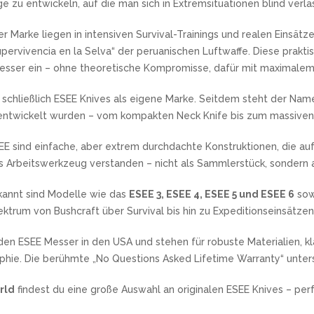
e zu entwickeln, auf die man sich in Extremsituationen blind verla
TREICH-UND ABZIEHRIEMEN
ÉGLON KOCHMESSER
B OUTDOOR
BRADFORD
SG2
BUSHCRAFTMESSER
DMESSER
ATZ- & TAKTISCHE MESSER
MITH'S MESSERSCHÄRFER
EEJO KOCHMESSER
USAKI
BUCK KNIVES
SHIROGAMI (WHITE PAPER S
OUTDOORMESSER
r Marke liegen in intensiven Survival-Trainings und realen Einsä
RNLAMPEN
MESSER MIT WECHSELKLINGE
INSATZMESSER
ETZSTÄHLE UND
ÜDE KOCHMESSER
CASE CUTLERY
VG10
pervivencia en la Selva“ der peruanischen Luftwaffe. Diese praktis
SURVIVALMESSER
CHLEIFSTÄBE
ETTUNGSMESSER
AI KOCHMESSER
DERMESSER & SCHNITZMESSER
esser ein – ohne theoretische Kompromisse, dafür mit maximalem F
CJRB
X50CRMOV15
ORK SHARP MESSERSCHLEIFER
 KINDER
SERMARKEN SPANIEN
AKTISCHE TASCHENMESSER
ANETSUNE SEKI KOCHMESSER
DERAUFLADBARE
MULTIFUNKTIONSMESSER
COLD STEEL
CHENLAMPEN
PINEL KOCHMESSER
schließlich ESEE Knives als eigene Marke. Seitdem steht der Name
ITOR
CRKT
KOCHMESSER NACH HERKUNF
ntwickelt wurden – vom kompakten Neck Knife bis zum massiven 
CUSTA ZANMAI KOCHMESSER
ASTARDS KNIVES
DOORSÄGEN
ESEE KNIVES
TLEMAN TASCHENMESSER
OUTDOOR TASCHENMESSER
YDA KNIVES KOCHMESSER
UDEMAN
FRANZÖSISCHE KOCHMESSE
ORDIC
GERBER
EE sind einfache, aber extrem durchdachte Konstruktionen, die au
AMURA KOCHMESSER
YDRA KNIVES
JAPANISCHE KOCHMESSER
ERBER SÄGE
HAVALON KNIVES
s Arbeitswerkzeug verstanden – nicht als Sammlerstück, sondern a
ATAKE CUTLERY
SCHHORNMESSER
UELA
SOLINGER KOCHMESSER
ILKY
HECKLER & KOCH
PILZMESSER
EKIRYU KOCHMESSER
IETO
annt sind Modelle wie das
ESEE 3, ESEE 4, ESEE 5 und ESEE 6
sow
HOGUE
TEAK CHAMP
ektrum von Bushcraft über Survival bis hin zu Expeditionseinsätzen
KA-BAR KNIVES
KOCHMESSERSETS
HSELKLINGEN
PYDERCO KOCHMESSER
KERSHAW
SERMARKEN PORTUGAL
den ESEE Messer in den USA und stehen für robuste Materialien, k
AYLOR´S EYE WITNESS
MEDFORD KNIFE & TOOL
OCHMESSER
ophie. Die berühmte „No Questions Asked Lifetime Warranty“ unter
AM
KOCHMESSER ZUBEHÖR
ONTARIO
OJIRO KOCHMESSER
OUTDOOR EDGE
rld
findest du eine große Auswahl an originalen ESEE Knives – per
AXELL KOCHMESSER
SERMARKEN NORDEUROPA
SIG SAUER
USAKI KOCHMESSER