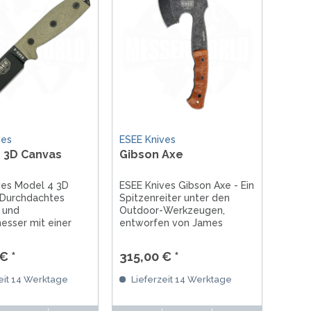
ves
ESEE Knives
 3D Canvas
Gibson Axe
ves Model 4 3D
ESEE Knives Gibson Axe - Ein
 Durchdachtes
Spitzenreiter unter den
 und
Outdoor-Werkzeugen,
esser mit einer
entworfen von James
s 1095er
Gibson aus robustem 1095-
ffstahl und einer
Kohlenstoffstahl. Mit
€ *
315,00 € *
n 11,4 cm.
präziser Schneidkante fürs
rial: grünes Canvas
Bushcraften, Griff aus
eit 14 Werktage
Lieferzeit 14 Werktage
Mit funktioneller
Micarta und einer
heide.
Lederscheide. Ideal für...