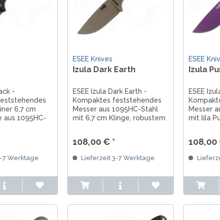
ESEE Knives
ESEE Kni
Izula Dark Earth
Izula Pu
ack -
ESEE Izula Dark Earth -
ESEE Izul
feststehendes
Kompaktes feststehendes
Kompakte
iner 6,7 cm
Messer aus 1095HC-Stahl
Messer a
e aus 1095HC-
mit 6,7 cm Klinge, robustem
mit lila 
ergonomischem
Design und
Mit 6,7 c
ststoffscheide
korrosionsbeständiger
Klinge, 
108,00 € *
108,00 
cherheit und
Beschichtung. Ideal als Neck
und Parac
 – ideal für
Knife oder Outdoor-
als EDC- 
3-7 Werktage
Lieferzeit 3-7 Werktage
Lieferz
nteuer und den
Begleiter. Inklusive
Outdoor-
Kunststoffscheide.