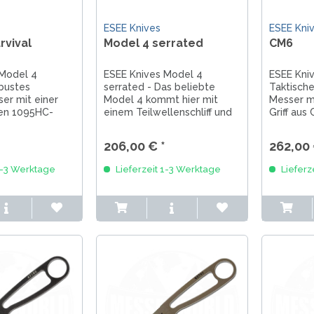
ESEE Knives
ESEE Kni
rvival
Model 4 serrated
CM6
 Model 4
ESEE Knives Model 4
ESEE Kni
obustes
serrated - Das beliebte
Taktisch
er mit einer
Model 4 kommt hier mit
Messer 
gen 1095HC-
einem Teilwellenschliff und
Griff aus
ert Tan. Es hat
einem ergonomischen Griff
PVD-besc
Micarta-Griff,
aus Micarta. Die in Desert
lange Cli
206,00 € *
262,00 
20° Schleifwinkel
Tan beschichtete 11,4 cm
1095er St
it einer
lange Drop-Point-Klinge aus
angeschli
1-3 Werktage
Lieferzeit 1-3 Werktage
Lieferz
ststoffscheide.
1095er Stahl ist perfekt für
Klingensp
..
die...
robuster 