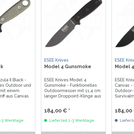
ESEE Knives
ESEE Kni
ck
Model 4 Gunsmoke
Model 4
ula II Black -
ESEE Knives Model 4
ESEE Kni
es Outdoor und
Gunsmoke - Funktionelles
Canvas -
mit einem
Outdoormesser mit 11,4 cm
Outdoor-
riff aus Canvas
langer Droppoint-Klinge aus
Survivalm
ide 6,7 cm lange
1095HC Stahl mit schwarzer
Klinge au
linge aus
Pulverbeschichtung.
Kohlensto
184,00 € *
184,00 
 Die
Griffschalen aus schwarzem
Länge vo
ichtung gibt
G10. Gesamtlänge 22,9 cm,
Griffmate
1-3 Werktage
Lieferzeit 1-3 Werktage
Lieferz
seinen
mit passgenauer Kunststoff-
Micarta. 
....
Scheide.
Zytel-Sc