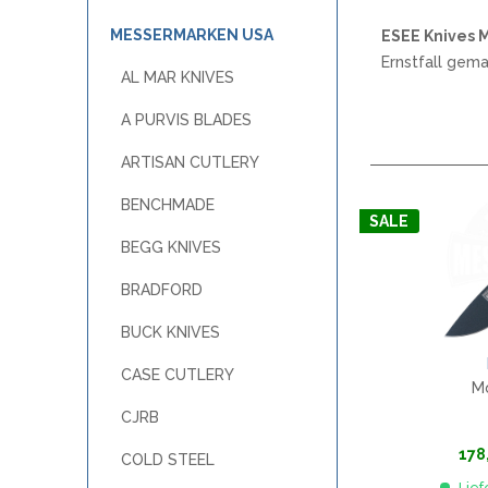
OTTER
A
W
POHL FORCE
MESSERMARKEN USA
ESEE Knives 
B
PUMA TEC
Ernstfall gema
AL MAR KNIVES
C
SCHILLER CUSTOM PARTS
F
STEAK CHAMP
A PURVIS BLADES
H
WINDMÜHLENMESSER R. HERDER
ARTISAN CUTLERY
M
WOODLAND TACTICAL
M
WÜSTHOF
BENCHMADE
P
SALE
BEGG KNIVES
R
MESSERMARKEN ITALIEN
BRADFORD
ANTONINI ITALY
MES
BUCK KNIVES
EXTREMA RATIO
H
FOX KNIVES
CASE CUTLERY
Mo
LIONSTEEL
CJRB
MASERIN
MERCURY
178
COLD STEEL
MKM
Lief