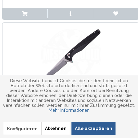
Diese Website benutzt Cookies, die für den technischen
Betrieb der Website erforderlich sind und stets gesetzt
werden. Andere Cookies, die den Komfort bei Benutzung
ACTA NON VERBA
dieser Website erhöhen, der Direktwerbung dienen oder die
Interaktion mit anderen Websites und sozialen Netzwerken
A300 Flipper
vereinfachen sollen, werden nur mit Ihrer Zustimmung gesetzt.
Mehr Informationen
ACTA NON VERBA A300 Flipper – schlankes EDC
Taschenmesser mit 14C28N Klinge, A-Lock und G10 Griff.
Präzise, leicht und perfekt für den Alltag.
Ablehnen
Alle akzeptieren
Konfigurieren