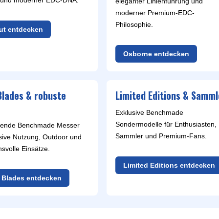
 und moderner EDC-DNA.
eleganter Linienführung und
SMITH AND WESSON
UDACIOUS CONCEPT
ÜSTHOF KOCHMESSER
moderner Premium-EDC-
SOG KNIVES
RUSLETTO
Philosophie.
ut entdecken
SPARTAN BLADES
ASSTRÖM
SPYDERCO
ÄLLKNIVEN
Osborne entdecken
TEKTO KNIVES
ELLE NORWEGEN
THE JAMES BRAND
ARTTIINI FINNLAND
TOPS KNIVES
ORAKNIV SCHWEDEN
Blades & robuste
Limited Editions & Samml
ULTICLIP
ELTONEN KNIVES
UNITED CUTLERY
YDA KNIVES
Exklusive Benchmade
UZI
Sondermodelle für Enthusiasten,
hende Benchmade Messer
WHITE RIVER KNIFE & TOOL
Sammler und Premium-Fans.
nsive Nutzung, Outdoor und
SERMARKEN SÜDAFRIKA
ZERO TOLERANCE
svolle Einsätze.
ONEY BADGER
Limited Editions entdecken
 Blades entdecken