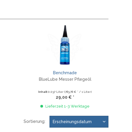
Benchmade
BlueLube Messer Pflegeöl
B
Inhalt
0.037 Liter
(783,78 € * / 1 Liter)
29,00 € *
Lieferzeit 1-3 Werktage
Sortierung: