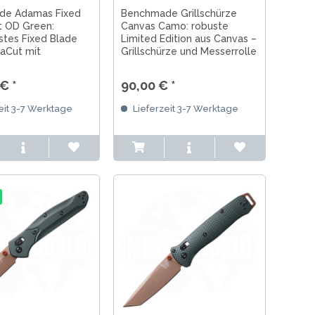
de Adamas Fixed
Benchmade Grillschürze
 OD Green:
Canvas Camo: robuste
stes Fixed Blade
Limited Edition aus Canvas –
aCut mit
Grillschürze und Messerrolle
®, MOLLE-
in einem für BBQ, Camp &
eide und
Outdoorküche.
€ *
90,00 € *
tem Griff.
eit 3-7 Werktage
Lieferzeit 3-7 Werktage