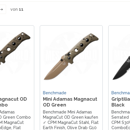
von
11
Benchmade
Benchma
agnacut OD
Mini Adamas Magnacut
Griptili
mbo
OD Green
Black
Adamas
Benchmade Mini Adamas
Benchmad
D Green Combo
MagnaCut OD Green kaufen
Serrated
PM MagnaCut
✓ CPM MagnaCut Stahl, Flat
CPM S30V
Edge, Flat
Earth Finish, Olive Drab G10
ComboEdg