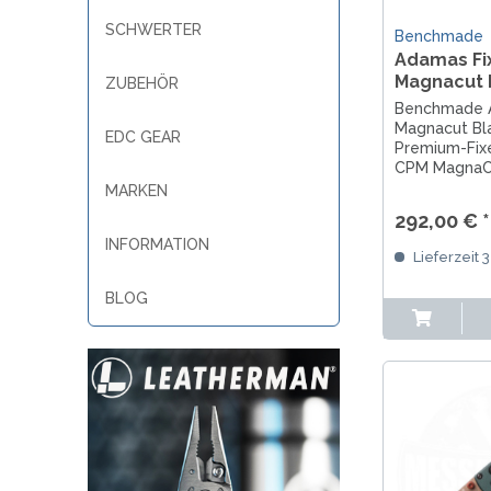
SCHWERTER
Benchmade
Adamas Fi
Magnacut 
ZUBEHÖR
Benchmade 
Magnacut Bla
EDC GEAR
Premium-Fix
CPM MagnaCu
Cerakote®, 
MARKEN
Kydexscheide
292,00 € *
INFORMATION
Lieferzeit 
BLOG