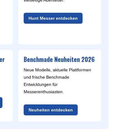
REAL STEEL
vielseitige Abenteuer.
REATE KNIVES
TRIVISA KNIVES
Hunt Messer entdecken
TUYA KNIFE
VIPERADE
VOSTEED
WE KNIFE
WITH ARMOUR
er
Benchmade Neuheiten 2026
Neue Modelle, aktuelle Plattformen
und frische Benchmade
S
Entwicklungen für
Messerenthusiasten.
Neuheiten entdecken