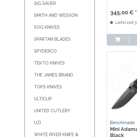
Earth Finish
SIG SAUER
und AXIS Loc
345,00 € *
Nachfolger 
SMITH AND WESSON
Adamas.
Lieferzeit 
SOG KNIVES
SPARTAN BLADES
SPYDERCO
TEKTO KNIVES
THE JAMES BRAND
TOPS KNIVES
ULTICLIP
UNITED CUTLERY
Benchmade
UZI
Mini Adam
WHITE RIVER KNIFE &
Black