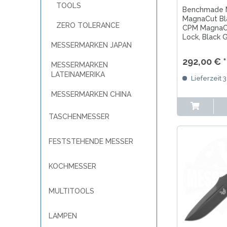
TOOLS
Benchmade 
MagnaCut Bl
ZERO TOLERANCE
CPM MagnaCu
Lock, Black G
MESSERMARKEN JAPAN
Tungsten Gre
kompakte Na
292,00 € *
CruWear Min
MESSERMARKEN
LATEINAMERIKA
Lieferzeit 
MESSERMARKEN CHINA
TASCHENMESSER
FESTSTEHENDE MESSER
KOCHMESSER
MULTITOOLS
LAMPEN