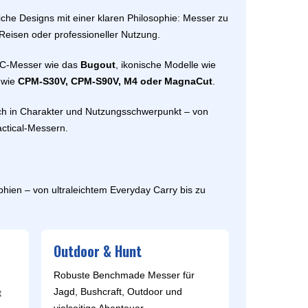
MOKI
he Designs mit einer klaren Philosophie: Messer zu
TEEL)
SEKIRYU
Reisen oder professioneller Nutzung.
WURFMESSER
SEGLER-& TAUCHERMESSER
YAXELL
EDC-Messer wie das
Bugout
, ikonische Modelle wie
 wie
CPM-S30V, CPM-S90V, M4 oder MagnaCut
.
SPRINGMESSER/AUTOMATIKMESS
MESSERMARKEN LATEINAMERIKA
ER
ch in Charakter und Nutzungsschwerpunkt – von
T
CONDOR
actical-Messern.
R
TASCHENMESSER
MESSERMARKEN CHINA
BESTECH KNIVES
hien – von ultraleichtem Everyday Carry bis zu
BESTECHMAN
CIVIVI
HIGO
Outdoor & Hunt
KANSEPT
KIZER
Robuste Benchmade Messer für
QSP
Jagd, Bushcraft, Outdoor und
t