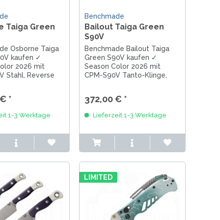
de
Benchmade
e Taiga Green
Bailout Taiga Green
S90V
e Osborne Taiga
Benchmade Bailout Taiga
0V kaufen ✓
Green S90V kaufen ✓
olor 2026 mit
Season Color 2026 mit
 Stahl, Reverse
CPM-S90V Tanto-Klinge,
nge, Taiga Green
Taiga Green Aluminiumgriff,
griff und AXIS
AXIS Lock und FDE
€ *
372,00 € *
e in USA.
Battlewash Finish. Made in
USA.
eit 1-3 Werktage
Lieferzeit 1-3 Werktage
LIMITED