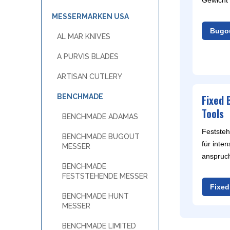
OTTER
Gewicht
A
W
POHL FORCE
MESSERMARKEN USA
B
PUMA TEC
Bugo
AL MAR KNIVES
C
SCHILLER CUSTOM PARTS
F
STEAK CHAMP
A PURVIS BLADES
H
WINDMÜHLENMESSER R. HERDER
ARTISAN CUTLERY
M
WOODLAND TACTICAL
M
WÜSTHOF
BENCHMADE
Fixed 
P
Tools
BENCHMADE ADAMAS
R
MESSERMARKEN ITALIEN
Festste
BENCHMADE BUGOUT
ANTONINI ITALY
für inte
MESSER
MES
anspruch
EXTREMA RATIO
BENCHMADE
H
FOX KNIVES
FESTSTEHENDE MESSER
LIONSTEEL
Fixed
BENCHMADE HUNT
MASERIN
MESSER
MERCURY
MKM
BENCHMADE LIMITED