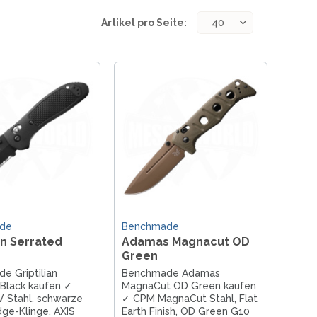
Artikel pro Seite:
de
Benchmade
an Serrated
Adamas Magnacut OD
Green
e Griptilian
Benchmade Adamas
 Black kaufen ✓
MagnaCut OD Green kaufen
 Stahl, schwarze
✓ CPM MagnaCut Stahl, Flat
e-Klinge, AXIS
Earth Finish, OD Green G10