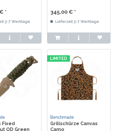
Noryl GTX Griff.
Griff und AXIS Lock. Der
däre Klassiker von
Nachfolger des CruWear
€ *
345,00 € *
ue – Made in USA.
Adamas. Made in USA.
eit 3-7 Werktage
Lieferzeit 3-7 Werktage
LIMITED
de
Benchmade
 Fixed
Grillschürze Canvas
ut OD Green
Camo