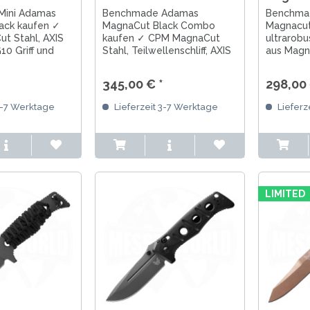
Mini Adamas
Benchmade Adamas
Benchma
ack kaufen ✓
MagnaCut Black Combo
Magnacut
t Stahl, AXIS
kaufen ✓ CPM MagnaCut
ultrarobu
10 Griff und
Stahl, Teilwellenschliff, AXIS
aus Magn
y Finish. Der
Lock, Black G10 Griff und
Cerakote
chfolger des
Tungsten Grey Finish. Der
Kydexsch
345,00 € *
298,00 
i Adamas.
Nachfolger des CruWear
skelettier
Adamas.
3-7 Werktage
Lieferzeit 3-7 Werktage
Lieferz
LIMITED