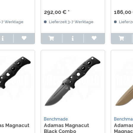
, OD Green G10
Griff und AXIS Lock. Der
Lock und 
k. Der
kompakte Nachfolger des
Der legen
292,00 € *
186,00 
des CruWear
CruWear Mini Adamas.
Mel Pard
3-7 Werktage
Lieferzeit 3-7 Werktage
Lieferz
Benchmade
Benchma
as Magnacut
Adamas Magnacut
Adamas
Black Combo
Magnac