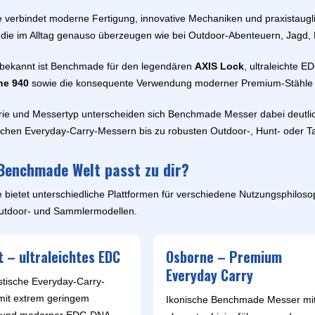
TREICH-UND ABZIEHRIEMEN
ÉGLON KOCHMESSER
B OUTDOOR
BRADFORD
SG2
BUSHCRAFTMESSER
DMESSER
verbindet moderne Fertigung, innovative Mechaniken und praxistauglic
ATZ- & TAKTISCHE MESSER
MITH'S MESSERSCHÄRFER
EEJO KOCHMESSER
USAKI
BUCK KNIVES
SHIROGAMI (WHITE PAPER S
OUTDOORMESSER
 die im Alltag genauso überzeugen wie bei Outdoor-Abenteuern, Jagd, 
RNLAMPEN
MESSER MIT WECHSELKLINGE
INSATZMESSER
ETZSTÄHLE UND
ÜDE KOCHMESSER
CASE CUTLERY
VG10
SURVIVALMESSER
CHLEIFSTÄBE
ETTUNGSMESSER
AI KOCHMESSER
DERMESSER & SCHNITZMESSER
bekannt ist Benchmade für den legendären
AXIS Lock
, ultraleichte 
CJRB
X50CRMOV15
ORK SHARP MESSERSCHLEIFER
 KINDER
SERMARKEN SPANIEN
AKTISCHE TASCHENMESSER
ANETSUNE SEKI KOCHMESSER
ne 940
sowie die konsequente Verwendung moderner Premium-Stähle
DERAUFLADBARE
MULTIFUNKTIONSMESSER
COLD STEEL
CHENLAMPEN
PINEL KOCHMESSER
ITOR
CRKT
rie und Messertyp unterscheiden sich Benchmade Messer dabei deutli
KOCHMESSER NACH HERKUNF
CUSTA ZANMAI KOCHMESSER
ASTARDS KNIVES
DOORSÄGEN
ESEE KNIVES
TLEMAN TASCHENMESSER
schen Everyday-Carry-Messern bis zu robusten Outdoor-, Hunt- oder T
OUTDOOR TASCHENMESSER
YDA KNIVES KOCHMESSER
UDEMAN
FRANZÖSISCHE KOCHMESSE
ORDIC
GERBER
AMURA KOCHMESSER
YDRA KNIVES
JAPANISCHE KOCHMESSER
ERBER SÄGE
HAVALON KNIVES
Benchmade Welt passt zu dir?
ATAKE CUTLERY
SCHHORNMESSER
UELA
SOLINGER KOCHMESSER
ILKY
HECKLER & KOCH
PILZMESSER
EKIRYU KOCHMESSER
IETO
ietet unterschiedliche Plattformen für verschiedene Nutzungsphilosop
HOGUE
TEAK CHAMP
utdoor- und Sammlermodellen.
KA-BAR KNIVES
KOCHMESSERSETS
HSELKLINGEN
PYDERCO KOCHMESSER
KERSHAW
SERMARKEN PORTUGAL
AYLOR´S EYE WITNESS
 – ultraleichtes EDC
Osborne – Premium
MEDFORD KNIFE & TOOL
OCHMESSER
AM
KOCHMESSER ZUBEHÖR
Everyday Carry
ONTARIO
OJIRO KOCHMESSER
stische Everyday-Carry-
OUTDOOR EDGE
AXELL KOCHMESSER
mit extrem geringem
Ikonische Benchmade Messer mi
SERMARKEN NORDEUROPA
SIG SAUER
USAKI KOCHMESSER