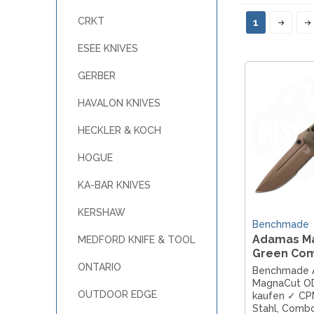
CRKT
1
ESEE KNIVES
GERBER
HAVALON KNIVES
HECKLER & KOCH
HOGUE
KA-BAR KNIVES
KERSHAW
Benchmade
Adamas M
MEDFORD KNIFE & TOOL
Green Co
ONTARIO
Benchmade 
MagnaCut O
OUTDOOR EDGE
kaufen ✓ C
Stahl, Combo