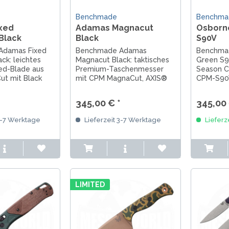
Benchmade
Benchma
xed
Adamas Magnacut
Osborn
Black
Black
S90V
Adamas Fixed
Benchmade Adamas
Benchmad
ck: leichtes
Magnacut Black: taktisches
Green S9
ed-Blade aus
Premium-Taschenmesser
Season C
t mit Black
mit CPM MagnaCut, AXIS®
CPM-S90V
MOLLE-
Lock, G10-Griff und Drop-
Tanto Kli
 und Full-Tang.
Point Klinge – Made in USA.
Aluminium
345,00 € *
345,00 
Lock. Mad
3-7 Werktage
Lieferzeit 3-7 Werktage
Lieferz
LIMITED