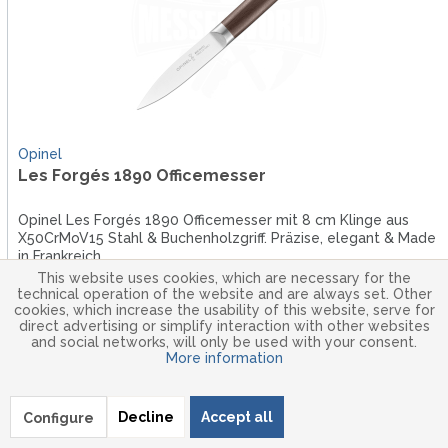
Opinel
Les Forgés 1890 Officemesser
Opinel Les Forgés 1890 Officemesser mit 8 cm Klinge aus
X50CrMoV15 Stahl & Buchenholzgriff. Präzise, elegant & Made
in Frankreich.
This website uses cookies, which are necessary for the
technical operation of the website and are always set. Other
cookies, which increase the usability of this website, serve for
€68.00 *
direct advertising or simplify interaction with other websites
and social networks, will only be used with your consent.
Ready to ship in 3-5 Days
More information
Decline
Accept all
Configure