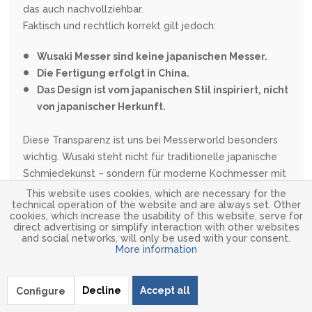
das auch nachvollziehbar.
Faktisch und rechtlich korrekt gilt jedoch:
Wusaki Messer sind keine japanischen Messer.
Die Fertigung erfolgt in China.
Das Design ist vom japanischen Stil inspiriert, nicht
von japanischer Herkunft.
Diese Transparenz ist uns bei Messerworld besonders
wichtig. Wusaki steht nicht für traditionelle japanische
Schmiedekunst – sondern für moderne Kochmesser mit
japanischer Ästhetik zu einem attraktiven Preis-
This website uses cookies, which are necessary for the
technical operation of the website and are always set. Other
Leistungs-Verhältnis.
cookies, which increase the usability of this website, serve for
direct advertising or simplify interaction with other websites
▶ Gefertigt werden die
Wusaki Messer
in einer
and social networks, will only be used with your consent.
More information
spezialisierten Fabrik in
Guangzhou, China
, einer Region
mit jahrhundertelanger Erfahrung in der Verarbeitung
von Klingenstahl. Diese Kombination
Decline
Accept all
Configure
aus
französischem Design
und asiatischer