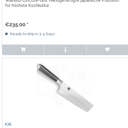
Walnuss-Ziricote-Griff. Handgefertigte japanische Präzision
für höchste Kochkultur.
€235.00 *
Ready to ship in 3-5 Days
KAI