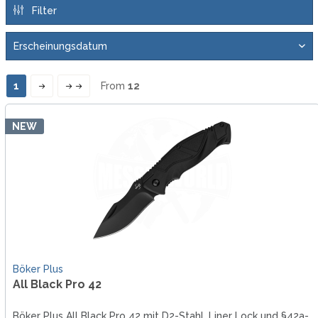
Filter
1
From
12
NEW
Böker Plus
All Black Pro 42
Böker Plus All Black Pro 42 mit D2-Stahl, Liner Lock und §42a-