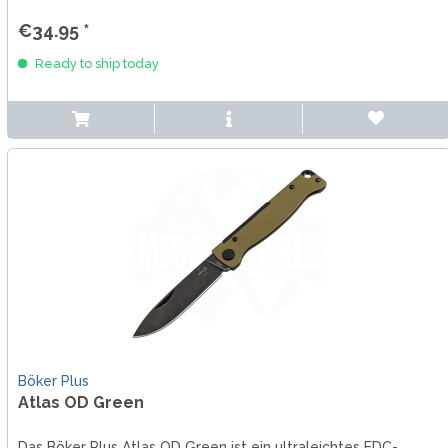
€34.95 *
Ready to ship today
Böker Plus
Atlas OD Green
Das Böker Plus Atlas OD Green ist ein ultraleichtes EDC-