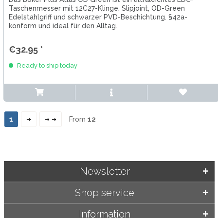
Taschenmesser mit 12C27-Klinge, Slipjoint, OD-Green
Edelstahlgriff und schwarzer PVD-Beschichtung. §42a-
konform und ideal für den Alltag.
€32.95 *
Ready to ship today
1
From
12
Newsletter
Shop service
Information