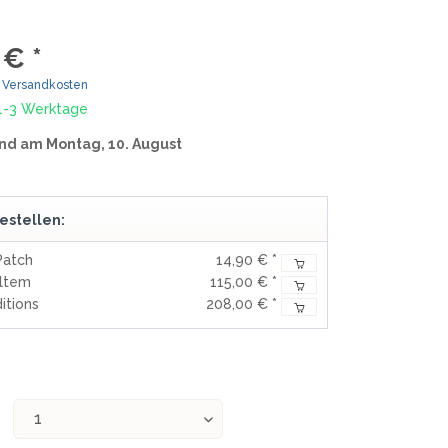
MOKI
TEEL)
SEKIRYU
 € *
WURFMESSER
SEGLER-& TAUCHERMESSER
YAXELL
. Versandkosten
 1-3 Werktage
SPRINGMESSER/AUTOMATIKMESS
MESSERMARKEN LATEINAMERIKA
nd am Montag, 10. August
ER
T
CONDOR
R
TASCHENMESSER
estellen:
MESSERMARKEN CHINA
Patch
14,90 € *
BESTECH KNIVES
Ultem
115,00 € *
BESTECHMAN
itions
208,00 € *
CIVIVI
HIGO
KANSEPT
KIZER
QSP