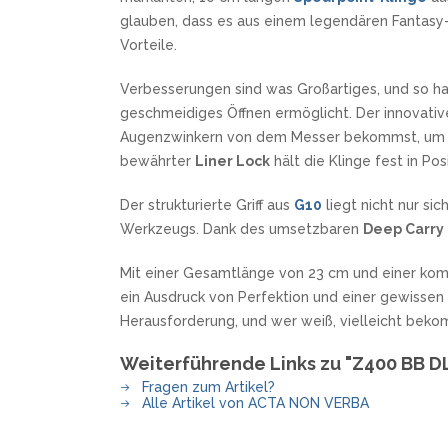
SANDRIN KNIVES
glauben, dass es aus einem legendären Fantasy-F
VIPER
Vorteile.
Verbesserungen sind was Großartiges, und so 
geschmeidiges Öffnen ermöglicht. Der innovati
Augenzwinkern von dem Messer bekommst, um es b
bewährter
Liner Lock
hält die Klinge fest in Pos
Der strukturierte Griff aus
G10
liegt nicht nur s
Werkzeugs. Dank des umsetzbaren
Deep Carry 
Mit einer Gesamtlänge von 23 cm und einer ko
ein Ausdruck von Perfektion und einer gewissen 
Herausforderung, und wer weiß, vielleicht beko
Weiterführende Links zu "Z400 BB DL
Fragen zum Artikel?
Alle Artikel von ACTA NON VERBA