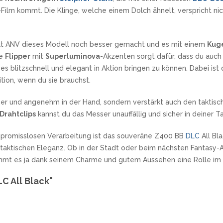
ilm kommt. Die Klinge, welche einem Dolch ähnelt, verspricht nic
hat ANV dieses Modell noch besser gemacht und es mit einem
Kug
ve
Flipper
mit
Superluminova
-Akzenten sorgt dafür, dass du auch 
litzschnell und elegant in Aktion bringen zu können. Dabei ist d
ition, wenn du sie brauchst.
icher und angenehm in der Hand, sondern verstärkt auch den takti
Drahtclips
kannst du das Messer unauffällig und sicher in deiner T
mpromisslosen Verarbeitung ist das souveräne Z400 BB
DLC
All Bl
taktischen Eleganz. Ob in der Stadt oder beim nächsten Fantasy-A
mmt es ja dank seinem Charme und gutem Aussehen eine Rolle im n
C All Black"