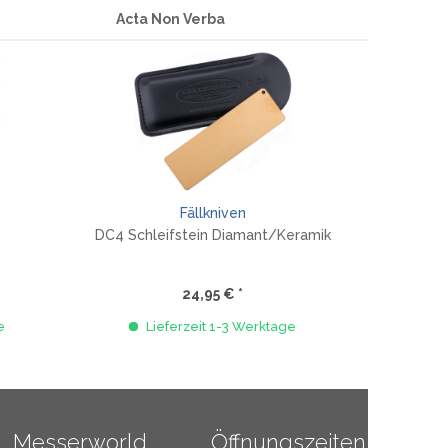
Acta Non Verba
Fällkniven
N
DC4 Schleifstein Diamant/Keramik
24,95 € *
e
Lieferzeit 1-3 Werktage
Li
Messerworld
Öffnungszeiten