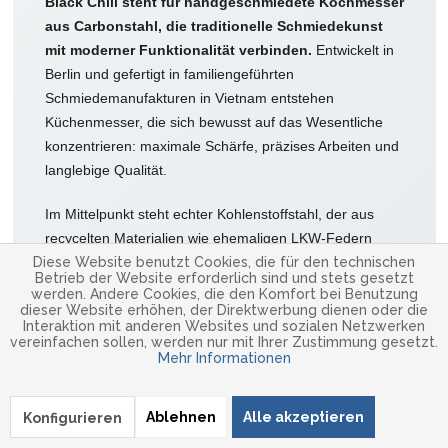
Black Chili steht für handgeschmiedete Kochmesser
aus Carbonstahl, die traditionelle Schmiedekunst
mit moderner Funktionalität verbinden.
Entwickelt in
Berlin und gefertigt in familiengeführten
Schmiedemanufakturen in Vietnam entstehen
Küchenmesser, die sich bewusst auf das Wesentliche
konzentrieren: maximale Schärfe, präzises Arbeiten und
langlebige Qualität.
Im Mittelpunkt steht echter Kohlenstoffstahl, der aus
recycelten Materialien wie ehemaligen LKW-Federn
Diese Website benutzt Cookies, die für den technischen
geschmiedet wird. Dadurch besitzen Black Chili
Betrieb der Website erforderlich sind und stets gesetzt
Kochmesser eine außergewöhnlich feine Schneide,
werden. Andere Cookies, die den Komfort bei Benutzung
dieser Website erhöhen, der Direktwerbung dienen oder die
lassen sich leicht nachschärfen und entwickeln mit der
Interaktion mit anderen Websites und sozialen Netzwerken
Zeit ihre individuelle Patina – ein typisches Merkmal
vereinfachen sollen, werden nur mit Ihrer Zustimmung gesetzt.
Mehr Informationen
hochwertiger Carbonstahlmesser.
Ablehnen
Alle akzeptieren
Konfigurieren
Handgeschmiedeter Carbonstahl