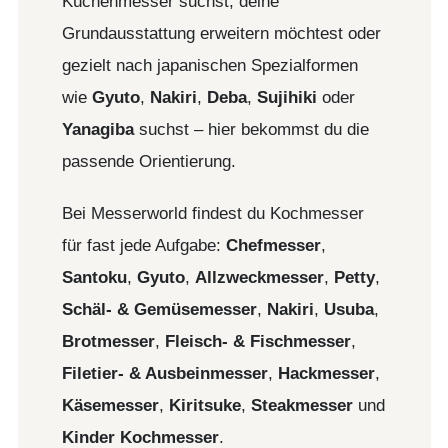
Küchenmesser suchst, deine
Grundausstattung erweitern möchtest oder
gezielt nach japanischen Spezialformen
wie
Gyuto
,
Nakiri
,
Deba
,
Sujihiki
oder
Yanagiba
suchst – hier bekommst du die
passende Orientierung.
Bei Messerworld findest du Kochmesser
für fast jede Aufgabe:
Chefmesser
,
Santoku
,
Gyuto
,
Allzweckmesser
,
Petty
,
Schäl- & Gemüsemesser
,
Nakiri
,
Usuba
,
Brotmesser
,
Fleisch- & Fischmesser
,
Filetier- & Ausbeinmesser
,
Hackmesser
,
Käsemesser
,
Kiritsuke
,
Steakmesser
und
Kinder Kochmesser
.