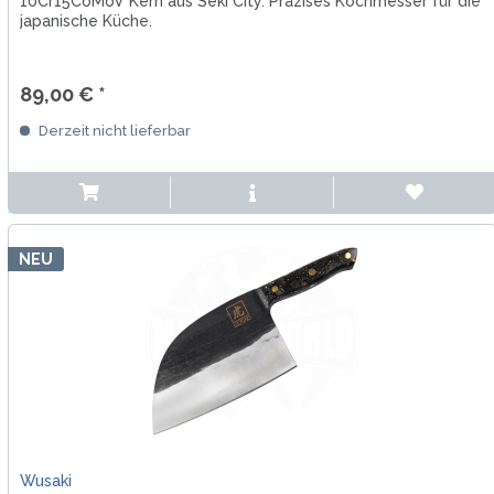
10Cr15CoMoV Kern aus Seki City. Präzises Kochmesser für die
japanische Küche.
89,00 € *
Derzeit nicht lieferbar
NEU
Wusaki