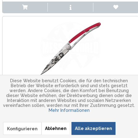
Diese Website benutzt Cookies, die für den technischen
Betrieb der Website erforderlich sind und stets gesetzt
Deejo
werden. Andere Cookies, die den Komfort bei Benutzung
Wonder Woman Aluminium Rot
dieser Website erhöhen, der Direktwerbung dienen oder die
Interaktion mit anderen Websites und sozialen Netzwerken
vereinfachen sollen, werden nur mit Ihrer Zustimmung gesetzt.
Deejo 37g Aluminium Rot – Wonder Woman Edition,
Mehr Informationen
ultraleichtes Taschenmesser aus Aluminium mit kunstvollem
Klingenmotiv. Offizielle DC x Deejo Kooperation für Sammler
& Fans!
Ablehnen
Alle akzeptieren
Konfigurieren