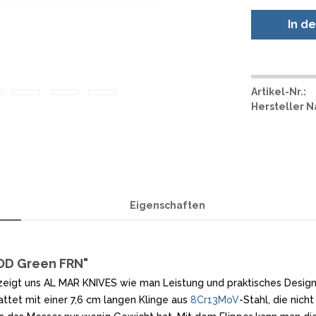
SMITH AND WESSON
UDACIOUS CONCEPT
ÜSTHOF KOCHMESSER
In d
SOG KNIVES
RUSLETTO
SPARTAN BLADES
ASSTRÖM
SPYDERCO
ÄLLKNIVEN
TEKTO KNIVES
ELLE NORWEGEN
Artikel-Nr.:
THE JAMES BRAND
ARTTIINI FINNLAND
Hersteller 
TOPS KNIVES
ORAKNIV SCHWEDEN
ULTICLIP
ELTONEN KNIVES
UNITED CUTLERY
YDA KNIVES
UZI
WHITE RIVER KNIFE & TOOL
Eigenschaften
SERMARKEN SÜDAFRIKA
ZERO TOLERANCE
ONEY BADGER
 OD Green FRN"
zeigt uns AL MAR KNIVES wie man Leistung und praktisches Design v
ttet mit einer 7,6 cm langen Klinge aus
8Cr13MoV
-Stahl, die nich