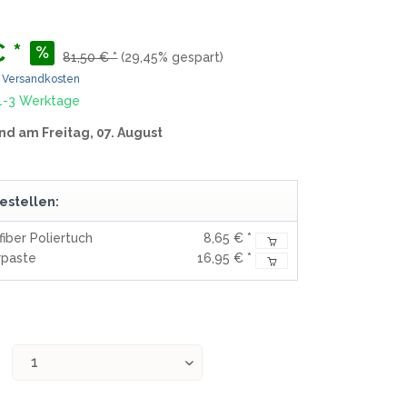
MOKI
TEEL)
SEKIRYU
 *
WURFMESSER
81,50 € *
(29,45% gespart)
SEGLER-& TAUCHERMESSER
YAXELL
. Versandkosten
 1-3 Werktage
SPRINGMESSER/AUTOMATIKMESS
MESSERMARKEN LATEINAMERIKA
nd am Freitag, 07. August
ER
T
CONDOR
R
TASCHENMESSER
estellen:
MESSERMARKEN CHINA
fiber Poliertuch
8,65 € *
BESTECH KNIVES
rpaste
16,95 € *
BESTECHMAN
CIVIVI
HIGO
KANSEPT
KIZER
QSP