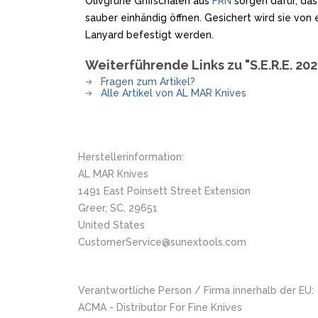
Olivgrüne Griffschalen aus
FRN
sorgen dafür, das
SANDRIN KNIVES
sauber einhändig öffnen. Gesichert wird sie von
VIPER
Lanyard befestigt werden.
Weiterführende Links zu "S.E.R.E. 2
Fragen zum Artikel?
Alle Artikel von AL MAR Knives
Herstellerinformation:
AL MAR Knives
1491 East Poinsett Street Extension
Greer, SC, 29651
United States
CustomerService@sunextools.com
Verantwortliche Person / Firma innerhalb der EU:
ACMA - Distributor For Fine Knives