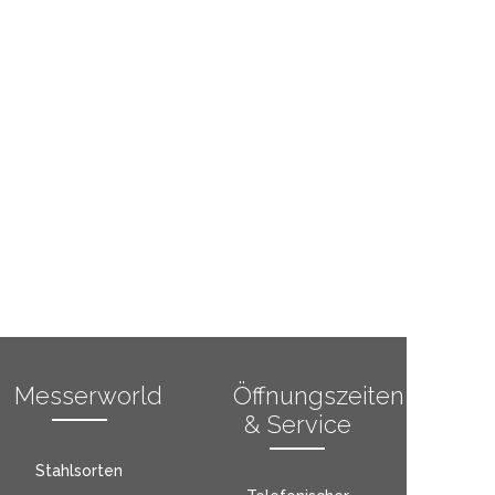
Messerworld
Öffnungszeiten
& Service
Stahlsorten