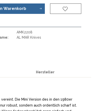
REAL STEEL
REATE KNIVES
en
Warenkorb
TRIVISA KNIVES
TUYA KNIFE
VIPERADE
AMK2208
VOSTEED
Name:
AL MAR Knives
WE KNIFE
WITH ARMOUR
S
Hersteller
ereint. Die Mini Version des in den 1980er
t nur robust, sondern auch ordentlich scharf ist.