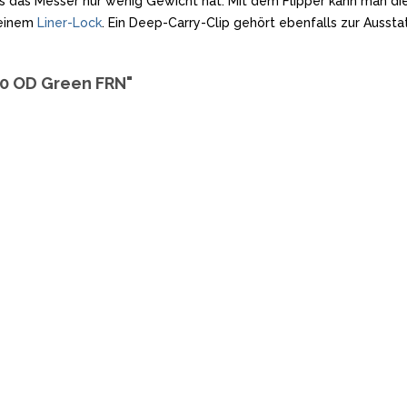
s das Messer nur wenig Gewicht hat. Mit dem Flipper kann man die
 einem
Liner-Lock
. Ein Deep-Carry-Clip gehört ebenfalls zur Aussta
020 OD Green FRN"