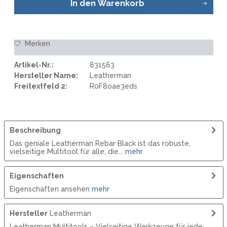
In den
Warenkorb
Merken
Artikel-Nr.:
831563
Hersteller Name:
Leatherman
Freitextfeld 2:
R0F8oae3eds
Beschreibung
Das geniale Leatherman Rebar Black ist das robuste,
vielseitige Multitool für alle, die...
mehr
Eigenschaften
Eigenschaften ansehen
mehr
Hersteller
Leatherman
Leatherman Multitools – Vielseitige Werkzeuge für jede