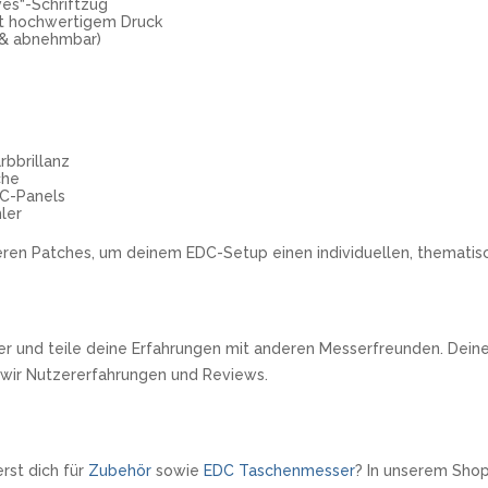
ves“-Schriftzug
mit hochwertigem Druck
r & abnehmbar)
rbbrillanz
che
DC-Panels
ler
ren Patches, um deinem EDC-Setup einen individuellen, thematis
r und teile deine Erfahrungen mit anderen Messerfreunden. Deine 
 wir Nutzererfahrungen und Reviews.
rst dich für
Zubehör
sowie
EDC Taschenmesser
? In unserem Shop