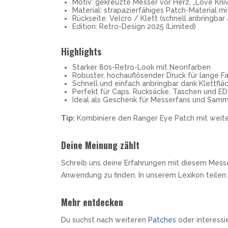
Motiv: gekreuzte Messer vor Herz, „Love Kni
Material: strapazierfähiges Patch-Material 
Rückseite: Velcro / Klett (schnell anbringba
Edition: Retro-Design 2025 (Limited)
Highlights
Starker 80s-Retro-Look mit Neonfarben
Robuster, hochauflösender Druck für lange Fa
Schnell und einfach anbringbar dank Klettflä
Perfekt für Caps, Rucksäcke, Taschen und E
Ideal als Geschenk für Messerfans und Samm
Tip:
Kombiniere den Ranger Eye Patch mit weite
Deine Meinung zählt
Schreib uns deine Erfahrungen mit diesem Messe
Anwendung zu finden. In unserem Lexikon teilen
Mehr entdecken
Du suchst nach weiteren
Patches
oder interessie