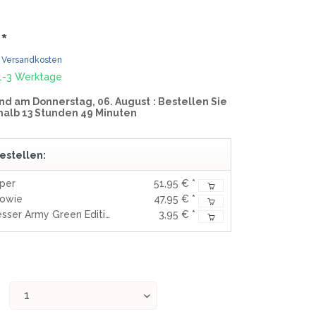
MOKI
TEEL)
SEKIRYU
*
WURFMESSER
SEGLER-& TAUCHERMESSER
YAXELL
. Versandkosten
 1-3 Werktage
SPRINGMESSER/AUTOMATIKMESS
MESSERMARKEN LATEINAMERIKA
nd am Donnerstag, 06. August
: Bestellen Sie
ER
halb 13 Stunden 49 Minuten
T
CONDOR
R
TASCHENMESSER
estellen:
MESSERMARKEN CHINA
pper
51,95 € *
BESTECH KNIVES
Bowie
47,95 € *
BESTECHMAN
Brötchenmesser Army Green Edition
3,95 € *
CIVIVI
HIGO
KANSEPT
KIZER
QSP