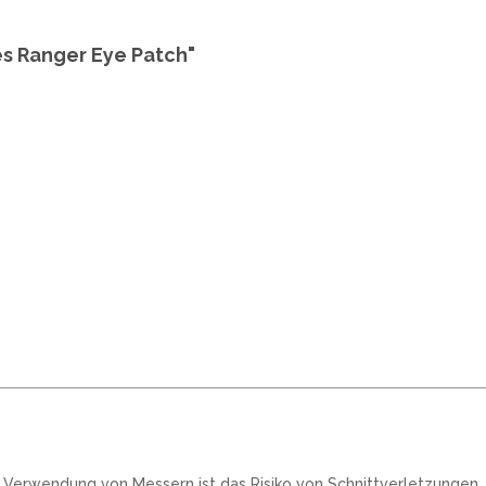
es Ranger Eye Patch"
r Verwendung von Messern ist das Risiko von Schnittverletzungen.