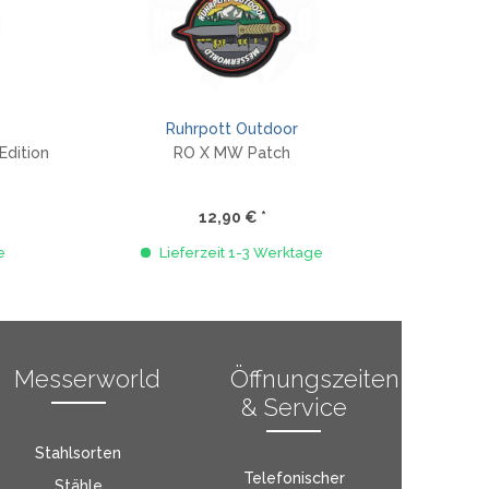
Ruhrpott Outdoor
Edition
RO X MW Patch
12,90 € *
e
Lieferzeit 1-3 Werktage
Messerworld
Öffnungszeiten
& Service
Stahlsorten
Telefonischer
Stähle