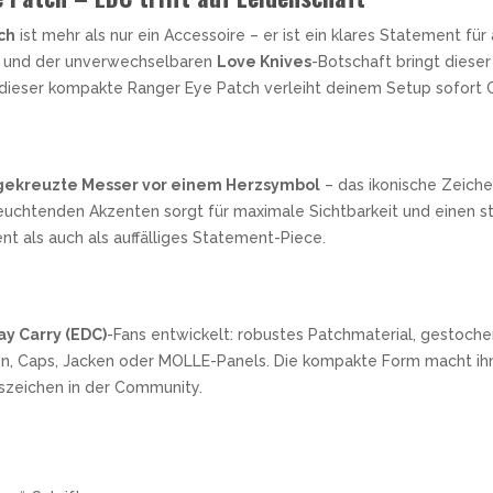
ch
ist mehr als nur ein Accessoire – er ist ein klares Statement fü
und der unverwechselbaren
Love Knives
-Botschaft bringt diese
dieser kompakte Ranger Eye Patch verleiht deinem Setup sofort C
gekreuzte Messer vor einem Herzsymbol
– das ikonische Zeich
euchtenden Akzenten sorgt für maximale Sichtbarkeit und einen st
nt als auch als auffälliges Statement-Piece.
y Carry (EDC)
-Fans entwickelt: robustes Patchmaterial, gestoche
n, Caps, Jacken oder MOLLE-Panels. Die kompakte Form macht ihn id
szeichen in der Community.