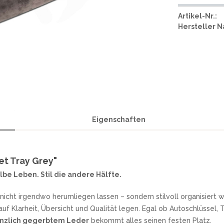
SMITH AND WESSON
UDACIOUS CONCEPT
ÜSTHOF KOCHMESSER
Artikel-Nr.:
SOG KNIVES
RUSLETTO
Hersteller 
SPARTAN BLADES
ASSTRÖM
SPYDERCO
ÄLLKNIVEN
TEKTO KNIVES
ELLE NORWEGEN
THE JAMES BRAND
ARTTIINI FINNLAND
TOPS KNIVES
ORAKNIV SCHWEDEN
ULTICLIP
ELTONEN KNIVES
UNITED CUTLERY
YDA KNIVES
Eigenschaften
UZI
WHITE RIVER KNIFE & TOOL
SERMARKEN SÜDAFRIKA
ZERO TOLERANCE
t Tray Grey"
ONEY BADGER
lbe Leben. Stil die andere Hälfte.
 nicht irgendwo herumliegen lassen – sondern stilvoll organisiert
uf Klarheit, Übersicht und Qualität legen. Egal ob Autoschlüssel, 
anzlich gegerbtem Leder
bekommt alles seinen festen Platz.