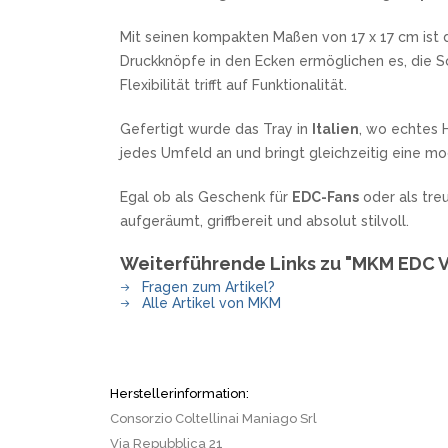
SANDRIN KNIVES
Mit seinen kompakten Maßen von 17 x 17 cm ist d
VIPER
Druckknöpfe in den Ecken ermöglichen es, die S
Flexibilität trifft auf Funktionalität.
Gefertigt wurde das Tray in
Italien
, wo echtes 
jedes Umfeld an und bringt gleichzeitig eine m
Egal ob als Geschenk für
EDC-Fans
oder als tre
aufgeräumt, griffbereit und absolut stilvoll.
Weiterführende Links zu "MKM EDC V
Fragen zum Artikel?
Alle Artikel von MKM
Herstellerinformation:
Consorzio Coltellinai Maniago Srl
Via Repubblica 21