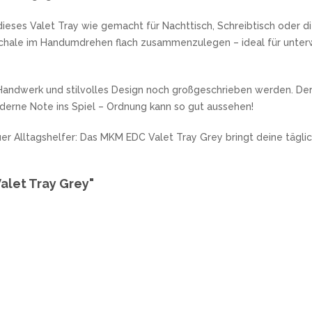
ieses Valet Tray wie gemacht für Nachttisch, Schreibtisch oder d
chale im Handumdrehen flach zusammenzulegen – ideal für unterwe
Handwerk und stilvolles Design noch großgeschrieben werden. Der
oderne Note ins Spiel – Ordnung kann so gut aussehen!
uer Alltagshelfer: Das MKM EDC Valet Tray Grey bringt deine tägli
alet Tray Grey"