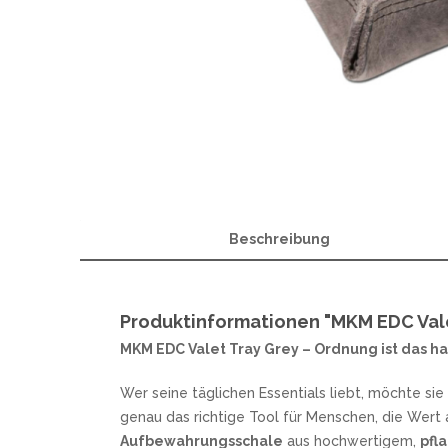
OTTER
A
W
POHL FORCE
B
PUMA TEC
C
SCHILLER CUSTOM PARTS
F
STEAK CHAMP
H
WINDMÜHLENMESSER R. HERDER
M
WOODLAND TACTICAL
M
WÜSTHOF
P
R
Beschreibung
MESSERMARKEN ITALIEN
ANTONINI ITALY
MES
EXTREMA RATIO
Produktinformationen "MKM EDC Vale
H
FOX KNIVES
MKM EDC Valet Tray Grey – Ordnung ist das ha
LIONSTEEL
MASERIN
Wer seine täglichen Essentials liebt, möchte sie
MERCURY
genau das richtige Tool für Menschen, die Wert a
MKM
Aufbewahrungsschale
aus hochwertigem,
pfl