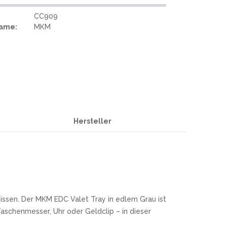
REAL STEEL
REATE KNIVES
CC909
TRIVISA KNIVES
Name:
MKM
TUYA KNIFE
VIPERADE
VOSTEED
WE KNIFE
WITH ARMOUR
Hersteller
S
 wissen. Der MKM EDC Valet Tray in edlem Grau ist
Taschenmesser, Uhr oder Geldclip – in dieser