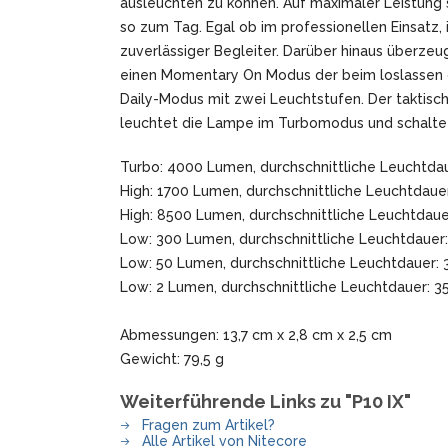
ausleuchten zu können. Auf maximaler Leistung
SANDRIN KNIVES
so zum Tag. Egal ob im professionellen Einsatz
VIPER
zuverlässiger Begleiter. Darüber hinaus überzeu
einen Momentary On Modus der beim loslassen de
Daily-Modus mit zwei Leuchtstufen. Der taktis
leuchtet die Lampe im Turbomodus und schaltet 
Turbo: 4000 Lumen, durchschnittliche Leuchtda
High: 1700 Lumen, durchschnittliche Leuchtdaue
High: 8500 Lumen, durchschnittliche Leuchtdaue
Low: 300 Lumen, durchschnittliche Leuchtdauer:
Low: 50 Lumen, durchschnittliche Leuchtdauer:
Low: 2 Lumen, durchschnittliche Leuchtdauer: 
Abmessungen: 13,7 cm x 2,8 cm x 2,5 cm
Gewicht: 79,5 g
Weiterführende Links zu "P10 IX"
Fragen zum Artikel?
Alle Artikel von Nitecore