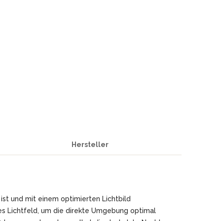
REAL STEEL
REATE KNIVES
TRIVISA KNIVES
TUYA KNIFE
VIPERADE
VOSTEED
WE KNIFE
WITH ARMOUR
S
Hersteller
ist und mit einem optimierten Lichtbild
es Lichtfeld, um die direkte Umgebung optimal