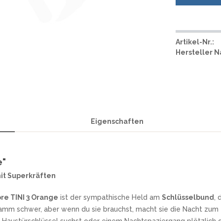
SMITH AND WESSON
UDACIOUS CONCEPT
ÜSTHOF KOCHMESSER
SOG KNIVES
RUSLETTO
SPARTAN BLADES
ASSTRÖM
Artikel-Nr.:
SPYDERCO
ÄLLKNIVEN
Hersteller 
TEKTO KNIVES
ELLE NORWEGEN
THE JAMES BRAND
ARTTIINI FINNLAND
TOPS KNIVES
ORAKNIV SCHWEDEN
ULTICLIP
ELTONEN KNIVES
UNITED CUTLERY
YDA KNIVES
Eigenschaften
UZI
WHITE RIVER KNIFE & TOOL
SERMARKEN SÜDAFRIKA
ZERO TOLERANCE
ONEY BADGER
e"
it Superkräften
re TINI 3 Orange
ist der sympathische Held am
Schlüsselbund
, 
ramm schwer, aber wenn du sie brauchst, macht sie die Nacht zum 