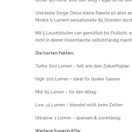
locker 90 Meter weit den Weg – egal ob du den 
SANDRIN KNIVES
VIPER
Und keine Sorge: Diese kleine Rakete ist alles a
Modus (1 Lumen) sensationelle 85 Stunden durch
Mit 5 Leuchtstufen von gemütlich bis Flutlicht, 
nicht in deiner Hosentasche selbstständig macht,
Die harten Fakten:
Turbo: 600 Lumen – hell wie dein Zukunftsplan
High: 200 Lumen – ideal für dunkle Gassen
Mid: 65 Lumen – für den Alltag
Low: 15 Lumen – blendet nicht beim Zelten
Ultralow: 1 Lumen – sparsam & zuverlässig
Weitere Superkräfte: