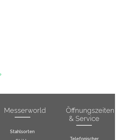
e
Messerworld
Öffnungszeiten
& Service
Stahlsorten
Telefonischer