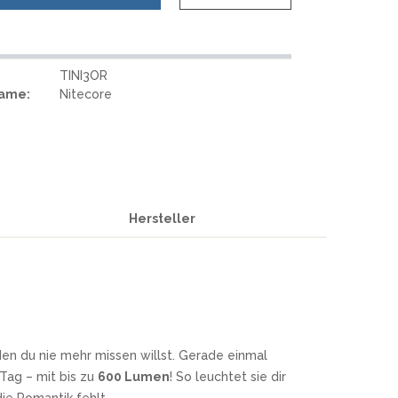
REAL STEEL
REATE KNIVES
TRIVISA KNIVES
TUYA KNIFE
TINI3OR
VIPERADE
Name:
Nitecore
VOSTEED
WE KNIFE
WITH ARMOUR
Hersteller
S
den du nie mehr missen willst. Gerade einmal
Tag – mit bis zu
600 Lumen
! So leuchtet sie dir