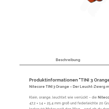
OTTER
A
W
POHL FORCE
B
PUMA TEC
C
SCHILLER CUSTOM PARTS
F
STEAK CHAMP
H
WINDMÜHLENMESSER R. HERDER
M
WOODLAND TACTICAL
M
WÜSTHOF
P
R
Beschreibung
MESSERMARKEN ITALIEN
ANTONINI ITALY
MES
EXTREMA RATIO
H
Produktinformationen "TINI 3 Orang
FOX KNIVES
Nitecore TINI 3 Orange – Der Leucht-Zwerg m
LIONSTEEL
MASERIN
Klein, orange, leuchtet wie verrückt – die
Niteco
MERCURY
47,2 × 14 × 25,4 mm groß und federleichte 20 G
MKM