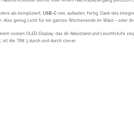
Haustürschlüssel suchst oder einem Nachtspaziergang plötzlich d
ndere als kompliziert.
USB-C
rein, aufladen, fertig. Dank des integr
. Also genug Licht für ein ganzes Wochenende im Wald – oder dre
einem coolen OLED-Display, das dir Akkustand und Leuchtstufe zeig
 ist die TINI 3 durch und durch clever.