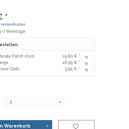
MOKI
TEEL)
SEKIRYU
€ *
WURFMESSER
SEGLER-& TAUCHERMESSER
YAXELL
. Versandkosten
 3-7 Werktage
SPRINGMESSER/AUTOMATIKMESS
MESSERMARKEN LATEINAMERIKA
ER
estellen:
T
CONDOR
R
Morale Patch 2020
19,80 € *
TASCHENMESSER
ange
16,95 € *
MESSERMARKEN CHINA
sser Gelb
3,95 € *
BESTECH KNIVES
BESTECHMAN
CIVIVI
HIGO
KANSEPT
KIZER
QSP
en
Warenkorb