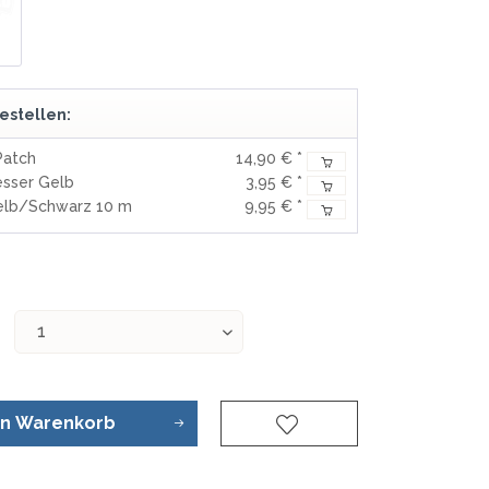
REAL STEEL
REATE KNIVES
TRIVISA KNIVES
TUYA KNIFE
VIPERADE
estellen:
VOSTEED
Patch
14,90 € *
WE KNIFE
sser Gelb
3,95 € *
WITH ARMOUR
elb/Schwarz 10 m
9,95 € *
S
en
Warenkorb