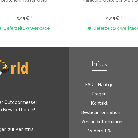
Brötchenmesser Gelb
Paracord Gelb/Schwarz 1
3,95 € *
9,95 € *
Lieferzeit 1-3 Werktage
Lieferzeit 1-3 Werktag
Infos
FAQ - Häufige
Fragen
er Outdoormesser
Kontakt
n Newsletter ein!
Bestellinformation
Versandinformation
gen
zur Kenntnis
Widerruf &