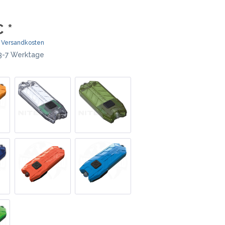
MOKI
TEEL)
SEKIRYU
 *
WURFMESSER
SEGLER-& TAUCHERMESSER
YAXELL
. Versandkosten
 3-7 Werktage
SPRINGMESSER/AUTOMATIKMESS
MESSERMARKEN LATEINAMERIKA
ER
T
CONDOR
R
TASCHENMESSER
MESSERMARKEN CHINA
BESTECH KNIVES
BESTECHMAN
CIVIVI
HIGO
KANSEPT
KIZER
QSP