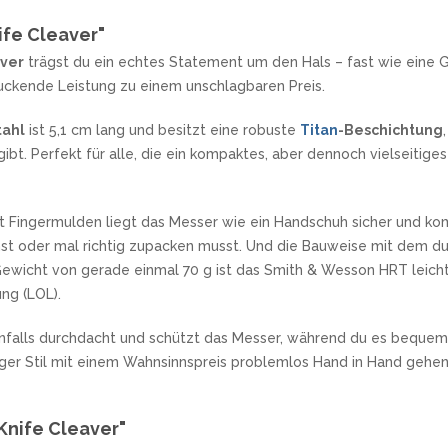
fe Cleaver"
aver
trägst du ein echtes Statement um den Hals – fast wie eine G
ruckende Leistung zu einem unschlagbaren Preis.
tahl
ist 5,1 cm lang und besitzt eine robuste
Titan
-Beschichtung
ibt. Perfekt für alle, die ein kompaktes, aber dennoch vielseitige
t Fingermulden liegt das Messer wie ein Handschuh sicher und kom
hst oder mal richtig zupacken musst. Und die Bauweise mit dem du
wicht von gerade einmal 70 g ist das Smith & Wesson HRT leicht
ung (LOL).
nfalls durchdacht und schützt das Messer, während du es bequem
siger Stil mit einem Wahnsinnspreis problemlos Hand in Hand gehen
Knife Cleaver"