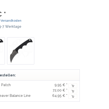
MOKI
TEEL)
SEKIRYU
 *
WURFMESSER
SEGLER-& TAUCHERMESSER
YAXELL
. Versandkosten
 3-7 Werktage
SPRINGMESSER/AUTOMATIKMESS
MESSERMARKEN LATEINAMERIKA
ER
T
CONDOR
R
TASCHENMESSER
MESSERMARKEN CHINA
BESTECH KNIVES
BESTECHMAN
estellen:
CIVIVI
HIGO
y Patch
9,95 € *
KANSEPT
72,00 € *
eaver Balance Line
64,95 € *
KIZER
QSP