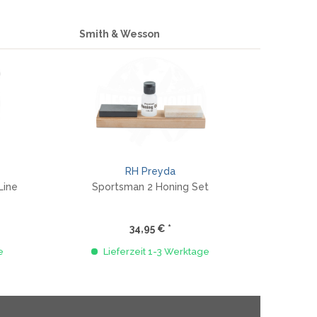
Smith & Wesson
RH Preyda
Line
Sportsman 2 Honing Set
34,95 € *
e
Lieferzeit 1-3 Werktage
Li