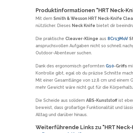
SANDRIN KNIVES
Produktinformationen "HRT Neck-Kni
VIPER
Mit dem
Smith & Wesson HRT Neck-Knife Cle
nützlicher. Dieses
Neck Knife
bietet dir beeind
Die praktische
Cleaver-Klinge
aus
8Cr13MoV
S
anspruchsvollen Aufgaben nicht so schnell nachg
Outdoor-Abenteuer suchen.
Dank des ergonomisch geformten
G10
-Griffs
mi
Kontrolle gibt, egal ob du präzise Schnitte mac
Mit einer Gesamtlänge von 12,8 cm und einem Ge
mehr Gewicht wäre nicht gut für die Körperhalt
Die Scheide aus solidem
ABS-Kunststoff
ist ebe
beweist, dass großartige Funktionalität und läs
Alltag und darüber hinaus.
Weiterführende Links zu "HRT Neck-