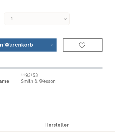
REAL STEEL
REATE KNIVES
TRIVISA KNIVES
TUYA KNIFE
VIPERADE
VOSTEED
en
Warenkorb
WE KNIFE
WITH ARMOUR
1193153
Name:
Smith & Wesson
S
Hersteller