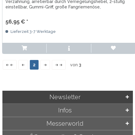
Verzahnung, arretierbar durch Verriegelungshebel, 2-stufig
einstellbar, Gummi-Griff, große Fangriemenöse,
Kunststoffbehälter
56,95 € *
Lieferzeit 3-7 Werktage
2
von
3
Newsletter
Infos
Messerworld