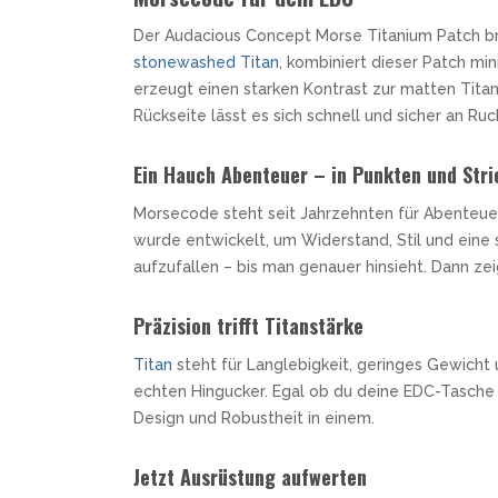
SANDRIN KNIVES
Der Audacious Concept Morse Titanium Patch brin
VIPER
stonewashed
Titan
, kombiniert dieser Patch mi
erzeugt einen starken Kontrast zur matten Titano
Rückseite lässt es sich schnell und sicher an R
Ein Hauch Abenteuer – in Punkten und Stri
Morsecode steht seit Jahrzehnten für Abenteuer,
wurde entwickelt, um Widerstand, Stil und eine 
aufzufallen – bis man genauer hinsieht. Dann zei
Präzision trifft Titanstärke
Titan
steht für Langlebigkeit, geringes Gewicht
echten Hingucker. Egal ob du deine EDC-Tasche p
Design und Robustheit in einem.
Jetzt Ausrüstung aufwerten