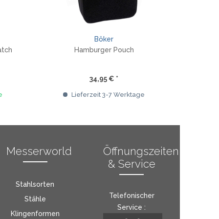
Böker
atch
Hamburger Pouch
34,95 € *
e
Lieferzeit 3-7 Werktage
Messerworld
Öffnungszeiten
& Service
Stahlsorten
Telefonischer
Stähle
Service :
Klingenformen