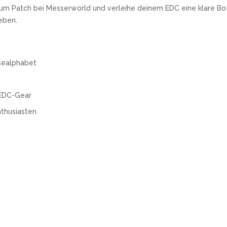
um Patch bei Messerworld und verleihe deinem EDC eine klare Bot
eben.
sealphabet
 EDC-Gear
nthusiasten