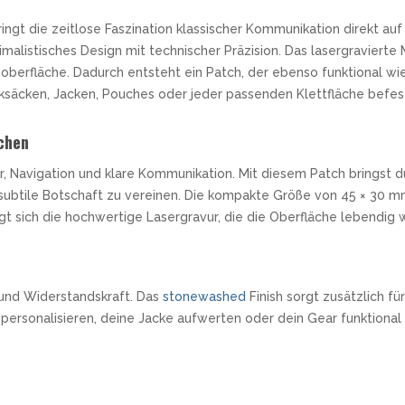
gt die zeitlose Faszination klassischer Kommunikation direkt auf
nimalistisches Design mit technischer Präzision. Das lasergravier
berfläche. Dadurch entsteht ein Patch, der ebenso funktional wie 
ucksäcken, Jacken, Pouches oder jeder passenden Klettfläche befes
chen
 Navigation und klare Kommunikation. Mit diesem Patch bringst du
subtile Botschaft zu vereinen. Die kompakte Größe von 45 × 30 mm
gt sich die hochwertige Lasergravur, die die Oberfläche lebendig w
 und Widerstandskraft. Das
stonewashed
Finish sorgt zusätzlich f
ersonalisieren, deine Jacke aufwerten oder dein Gear funktional 