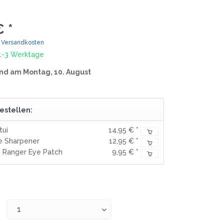
MOKI
TEEL)
SEKIRYU
€ *
WURFMESSER
SEGLER-& TAUCHERMESSER
YAXELL
. Versandkosten
 1-3 Werktage
SPRINGMESSER/AUTOMATIKMESS
MESSERMARKEN LATEINAMERIKA
nd am Montag, 10. August
ER
T
CONDOR
R
TASCHENMESSER
estellen:
MESSERMARKEN CHINA
tui
14,95 € *
BESTECH KNIVES
e Sharpener
12,95 € *
BESTECHMAN
s Ranger Eye Patch
9,95 € *
CIVIVI
HIGO
KANSEPT
KIZER
QSP