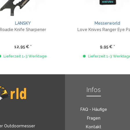
LANSKY
Messerworld
Roadie Knife Sharpener
Love Knives Ranger Eye P
12,95 € *
9,95 € *
Lieferzeit 1-3 Werktage
Lieferzeit 1-3 Werktag
Infos
FAQ - Häufige
Fragen
er Outdoormesser
Kontakt