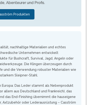
de, Abenteurer und Profis.
MOKI
TEEL)
SEKIRYU
WURFMESSER
asström Produkten
SEGLER-& TAUCHERMESSER
YAXELL
SPRINGMESSER/AUTOMATIKMESS
MESSERMARKEN LATEINAMERIKA
ER
T
CONDOR
R
lität, nachhaltige Materialien und echtes
TASCHENMESSER
schwedische Unternehmen entwickelt
MESSERMARKEN CHINA
te für Bushcraft, Survival, Jagd, Angeln oder
BESTECH KNIVES
neidwerkzeuge. Die Klingen überzeugen durch
BESTECHMAN
ffe und die Verwendung robuster Materialien wie
CIVIVI
starkem Sleipner-Stahl.
HIGO
 in Europa: Das Leder stammt als Nebenprodukt
KANSEPT
vor allem aus Deutschland und Frankreich), das
KIZER
 und das End-Finishing übernimmt die hauseigene
QSP
r, Axtzubehör oder Lederausrüstung – Casström