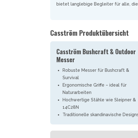
bietet langlebige Begleiter für alle, di
SMITH AND WESSON
UDACIOUS CONCEPT
ÜSTHOF KOCHMESSER
SOG KNIVES
RUSLETTO
SPARTAN BLADES
ASSTRÖM
SPYDERCO
ÄLLKNIVEN
Casström Produktübersicht
TEKTO KNIVES
ELLE NORWEGEN
THE JAMES BRAND
ARTTIINI FINNLAND
Casström Bushcraft & Outdoor
TOPS KNIVES
ORAKNIV SCHWEDEN
Messer
ULTICLIP
ELTONEN KNIVES
UNITED CUTLERY
YDA KNIVES
Robuste Messer für Bushcraft &
UZI
Survival
WHITE RIVER KNIFE & TOOL
Ergonomische Griffe – ideal für
SERMARKEN SÜDAFRIKA
Naturarbeiten
ZERO TOLERANCE
ONEY BADGER
Hochwertige Stähle wie Sleipner &
14C28N
Traditionelle skandinavische Design