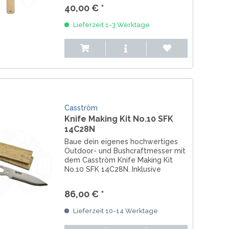
Polieren, Abziehen und Schärfe-
40,00 € *
Erhalt hochwertiger Outdoor-,
Bushcraft- und Jagdmesser....
Lieferzeit 1-3 Werktage
Casström
Knife Making Kit No.10 SFK
14C28N
Baue dein eigenes hochwertiges
Outdoor- und Bushcraftmesser mit
dem Casström Knife Making Kit
No.10 SFK 14C28N. Inklusive
14C28N Edelstahlklinge, Full-Tang
Design und Leder-Scheide. Perfekt
86,00 € *
für Abenteurer, Messermacher &
Bushcrafter....
Lieferzeit 10-14 Werktage