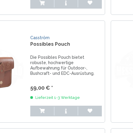
Casström
Possibles Pouch
Die Possibles Pouch bietet
robuste, hochwertige
Aufbewahrung für Outdoor-,
Bushcraft- und EDC-Ausrüstung.
Aus braunem Premium-Leder
gefertigt, ideal für Feuerstahl,
59,00 € *
Multitools, Kleinteile und mehr.
Perfekt für Gürtel, Jagd und...
Lieferzeit 1-3 Werktage