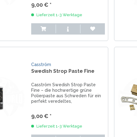
die Schneide ideal für den
9,00 € *
Feinabzug vor und liefert optimale
Ergebnisse auf jedem...
Lieferzeit 1-3 Werktage
Casström
Swedish Strop Paste Fine
Casström Swedish Strop Paste
Fine – die hochwertige grüne
Polierpaste aus Schweden für ein
perfekt veredeltes,
rasiermesserscharfes Messer. Die
feine Chromoxid-Paste sorgt für
9,00 € *
maximale Schärfe, brillanten
Hochglanz und ein extrem...
Lieferzeit 1-3 Werktage