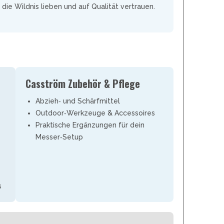
REAL STEEL
e die Wildnis lieben und auf Qualität vertrauen.
REATE KNIVES
TRIVISA KNIVES
TUYA KNIFE
VIPERADE
VOSTEED
WE KNIFE
Casström Zubehör & Pflege
WITH ARMOUR
Abzieh‑ und Schärfmittel
Outdoor‑Werkzeuge & Accessoires
Praktische Ergänzungen für dein
S
Messer‑Setup
s