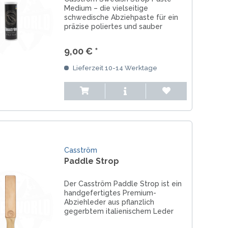
Medium – die vielseitige
schwedische Abziehpaste für ein
präzise poliertes und sauber
verfeinertes Messer. Entfernt feine
Grate, sorgt für eine glatte
9,00 € *
Schneide und ist die ideale
Allround-Paste für jeden...
Lieferzeit 10-14 Werktage
Casström
Paddle Strop
Der Casström Paddle Strop ist ein
handgefertigtes Premium-
Abziehleder aus pflanzlich
gegerbtem italienischem Leder
und europäischer Eiche. Ideal zum