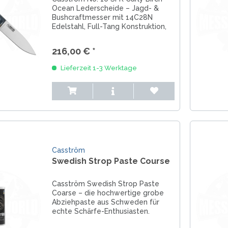
Ocean Lederscheide – Jagd- &
Bushcraftmesser mit 14C28N
Edelstahl, Full-Tang Konstruktion,
ergonomischem Maserbirkengriff
und hochwertiger Lederscheide.
216,00 € *
Cryo-gehärtet, Made in Europe, 25
Jahre Garantie.
Lieferzeit 1-3 Werktage
Casström
Swedish Strop Paste Course
Casström Swedish Strop Paste
Coarse – die hochwertige grobe
Abziehpaste aus Schweden für
echte Schärfe-Enthusiasten.
Entfernt Grate mühelos, bereitet