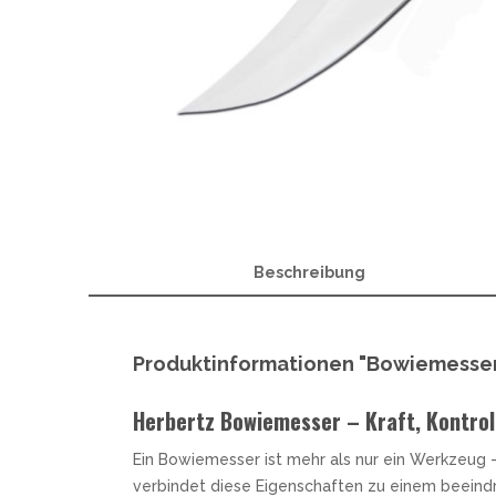
OTTER
A
W
POHL FORCE
B
PUMA TEC
C
SCHILLER CUSTOM PARTS
F
STEAK CHAMP
H
WINDMÜHLENMESSER R. HERDER
M
WOODLAND TACTICAL
M
WÜSTHOF
P
R
Beschreibung
MESSERMARKEN ITALIEN
ANTONINI ITALY
MES
EXTREMA RATIO
H
Produktinformationen "Bowiemesse
FOX KNIVES
LIONSTEEL
Herbertz Bowiemesser – Kraft, Kontrol
MASERIN
MERCURY
Ein Bowiemesser ist mehr als nur ein Werkzeug 
MKM
verbindet diese Eigenschaften zu einem beeindr