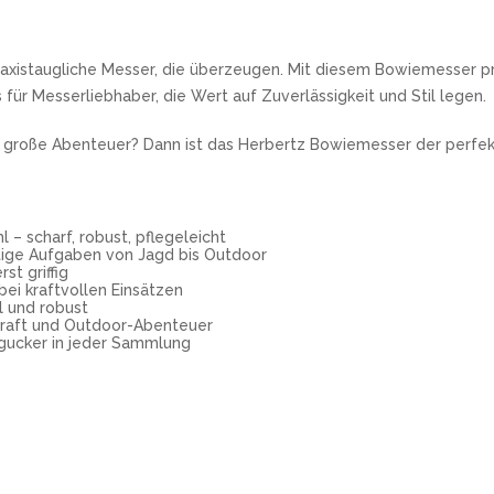
raxistaugliche Messer, die überzeugen. Mit diesem Bowiemesser pr
 für Messerliebhaber, die Wert auf Zuverlässigkeit und Stil legen.
und große Abenteuer? Dann ist das Herbertz Bowiemesser der perfekt
– scharf, robust, pflegeleicht
eitige Aufgaben von Jagd bis Outdoor
st griffig
ei kraftvollen Einsätzen
l und robust
hcraft und Outdoor-Abenteuer
ngucker in jeder Sammlung