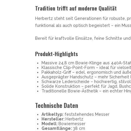
Tradition trifft auf moderne Qualität
Herbertz steht seit Generationen für robuste, p
funktional als auch optisch begeistert – ein Muss
Bereit für kraftvolle Einsätze, feine Schnitte 
Produkt-Highlights
Massive 24,8 cm Bowie-Klinge aus 440A-Stahl 
Klassische Clip-Point-Form – ideal für viels
Pakkaholz-Griff – edel, ergonomisch und äußer
Ausgeprägter Handschutz – mehr Sicherheit b
Schwarze Lederscheide – hochwertig, stilvol
Solide Konstruktion – perfekt für Jagd, Bus
Traditionelle Bowie-Ästhetik – ein echter Hi
Technische Daten
Artikeltyp:
feststehendes Messer
Hersteller:
Herbertz
Modell:
Bowiemesser
Gesamtlänge:
38 cm