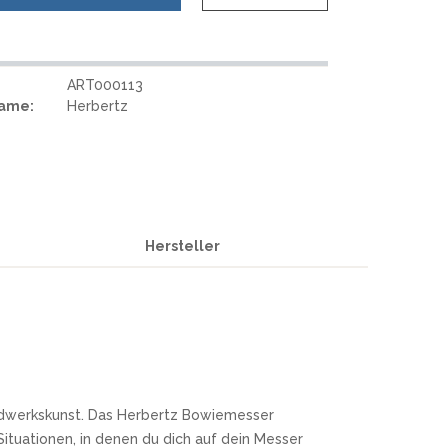
REAL STEEL
REATE KNIVES
TRIVISA KNIVES
TUYA KNIFE
ART000113
VIPERADE
Name:
Herbertz
VOSTEED
WE KNIFE
WITH ARMOUR
Hersteller
S
Handwerkskunst. Das Herbertz Bowiemesser
tuationen, in denen du dich auf dein Messer