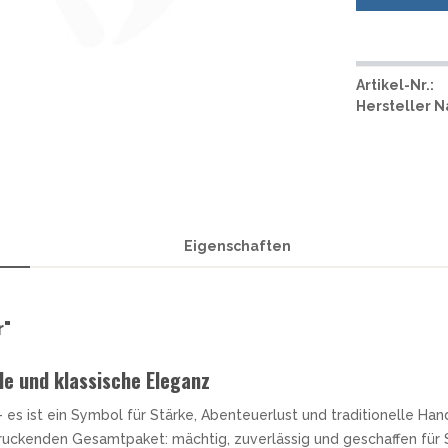
SMITH AND WESSON
UDACIOUS CONCEPT
ÜSTHOF KOCHMESSER
SOG KNIVES
RUSLETTO
SPARTAN BLADES
ASSTRÖM
Artikel-Nr.:
SPYDERCO
ÄLLKNIVEN
Hersteller 
TEKTO KNIVES
ELLE NORWEGEN
THE JAMES BRAND
ARTTIINI FINNLAND
TOPS KNIVES
ORAKNIV SCHWEDEN
ULTICLIP
ELTONEN KNIVES
UNITED CUTLERY
YDA KNIVES
Eigenschaften
UZI
WHITE RIVER KNIFE & TOOL
SERMARKEN SÜDAFRIKA
ZERO TOLERANCE
ONEY BADGER
r"
le und klassische Eleganz
– es ist ein Symbol für Stärke, Abenteuerlust und traditionelle 
uckenden Gesamtpaket: mächtig, zuverlässig und geschaffen für Si