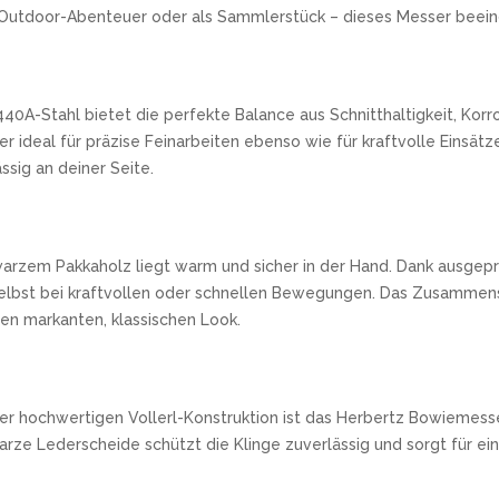
 Outdoor-Abenteuer oder als Sammlerstück – dieses Messer beeind
40A-Stahl bietet die perfekte Balance aus Schnitthaltigkeit, Korr
er ideal für präzise Feinarbeiten ebenso wie für kraftvolle Einsät
sig an deiner Seite.
arzem Pakkaholz liegt warm und sicher in der Hand. Dank ausgep
, selbst bei kraftvollen oder schnellen Bewegungen. Das Zusamme
n markanten, klassischen Look.
er hochwertigen Vollerl-Konstruktion ist das Herbertz Bowiemess
warze Lederscheide schützt die Klinge zuverlässig und sorgt für 