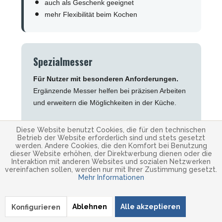
auch als Geschenk geeignet
mehr Flexibilität beim Kochen
Spezialmesser
Für Nutzer mit besonderen Anforderungen.
Ergänzende Messer helfen bei präzisen Arbeiten
und erweitern die Möglichkeiten in der Küche.
präzise Vorbereitung
Diese Website benutzt Cookies, die für den technischen
kontrollierte Schnitte
Betrieb der Website erforderlich sind und stets gesetzt
werden. Andere Cookies, die den Komfort bei Benutzung
ergänzt größere Messer
dieser Website erhöhen, der Direktwerbung dienen oder die
für ambitionierte Hobbyköche
Interaktion mit anderen Websites und sozialen Netzwerken
vereinfachen sollen, werden nur mit Ihrer Zustimmung gesetzt.
mehr Kontrolle im Detail
Mehr Informationen
Ablehnen
Alle akzeptieren
Konfigurieren