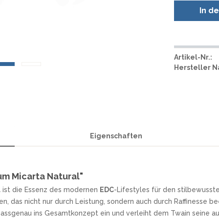
SMITH AND WESSON
UDACIOUS CONCEPT
ÜSTHOF KOCHMESSER
In d
SOG KNIVES
RUSLETTO
SPARTAN BLADES
ASSTRÖM
SPYDERCO
ÄLLKNIVEN
Artikel-Nr.:
TEKTO KNIVES
ELLE NORWEGEN
Hersteller 
THE JAMES BRAND
ARTTIINI FINNLAND
TOPS KNIVES
ORAKNIV SCHWEDEN
ULTICLIP
ELTONEN KNIVES
UNITED CUTLERY
YDA KNIVES
UZI
WHITE RIVER KNIFE & TOOL
Eigenschaften
SERMARKEN SÜDAFRIKA
ZERO TOLERANCE
ONEY BADGER
um Micarta Natural"
l
ist die Essenz des modernen
EDC
-Lifestyles für den stilbewuss
 das nicht nur durch Leistung, sondern auch durch Raffinesse beei
l passgenau ins Gesamtkonzept ein und verleiht dem Twain seine au