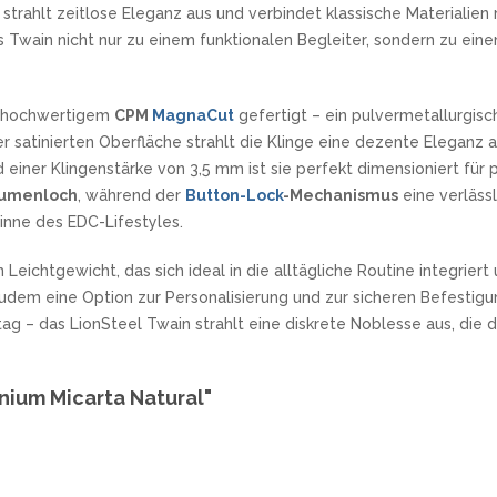
strahlt zeitlose Eleganz aus und verbindet klassische Materialien
Twain nicht nur zu einem funktionalen Begleiter, sondern zu eine
us hochwertigem
CPM
MagnaCut
gefertigt – ein pulvermetallurgisch
r satinierten Oberfläche strahlt die Klinge eine dezente Eleganz a
einer Klingenstärke von 3,5 mm ist sie perfekt dimensioniert für p
umenloch
, während der
Button-Lock
-Mechanismus
eine verlässl
Sinne des EDC-Lifestyles.
Leichtgewicht, das sich ideal in die alltägliche Routine integrier
udem eine Option zur Personalisierung und zur sicheren Befestigu
ltag – das LionSteel Twain strahlt eine diskrete Noblesse aus, d
nium Micarta Natural"