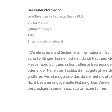
Herstellerinformation:
LionSteel sas di Pauletta Gianni M.D.
Via La Mola 9
33085 Maniago
Italy
Email: info@lionsteel.it
! Warnhinweise und Sicherheitsinformationen: Sch
Scharfe Klingen können schnell durch Haut und G
Messer abrutscht und unkontrollierte Bewegungen
oder in der Nähe von Tischkanten abgelegt werde
größeres Verletzungsrisiko dar, da sie mehr Kraf
Nicht bestimmungsgemäße Nutzung: Das Verwenden e
beschädigen, sondern auch zu Unfällen führen.