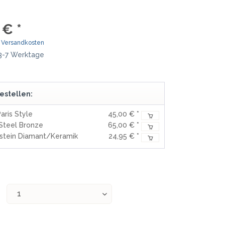
MOKI
TEEL)
SEKIRYU
 € *
WURFMESSER
SEGLER-& TAUCHERMESSER
YAXELL
. Versandkosten
 3-7 Werktage
SPRINGMESSER/AUTOMATIKMESS
MESSERMARKEN LATEINAMERIKA
ER
T
CONDOR
estellen:
R
TASCHENMESSER
aris Style
45,00 € *
MESSERMARKEN CHINA
Steel Bronze
65,00 € *
BESTECH KNIVES
fstein Diamant/Keramik
24,95 € *
BESTECHMAN
CIVIVI
HIGO
KANSEPT
KIZER
QSP