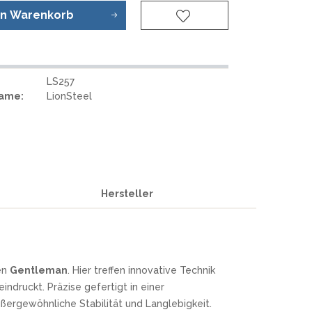
REAL STEEL
en
Warenkorb
REATE KNIVES
TRIVISA KNIVES
TUYA KNIFE
VIPERADE
LS257
VOSTEED
Name:
LionSteel
WE KNIFE
WITH ARMOUR
S
Hersteller
ten
Gentleman
. Hier treffen innovative Technik
ndruckt. Präzise gefertigt in einer
ßergewöhnliche Stabilität und Langlebigkeit.