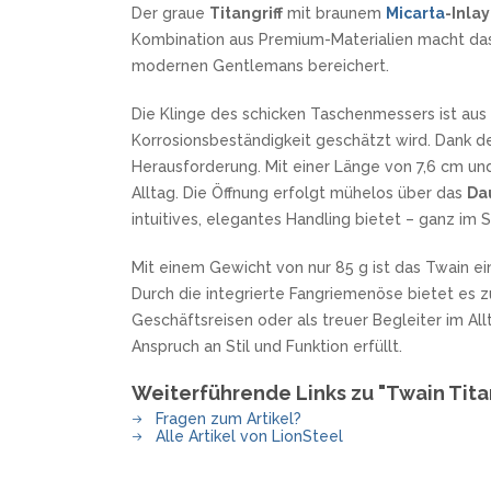
Der graue
Titangriff
mit braunem
Micarta
-Inlay
SANDRIN KNIVES
Kombination aus Premium-Materialien macht das 
VIPER
modernen Gentlemans bereichert.
Die Klinge des schicken Taschenmessers ist a
Korrosionsbeständigkeit geschätzt wird. Dank de
Herausforderung. Mit einer Länge von 7,6 cm und 
Alltag. Die Öffnung erfolgt mühelos über das
Da
intuitives, elegantes Handling bietet – ganz im 
Mit einem Gewicht von nur 85 g ist das Twain ein 
Durch die integrierte Fangriemenöse bietet es z
Geschäftsreisen oder als treuer Begleiter im Al
Anspruch an Stil und Funktion erfüllt.
Weiterführende Links zu "Twain Tita
Fragen zum Artikel?
Alle Artikel von LionSteel