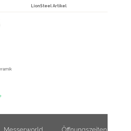
LionSteel Artikel
eramik
e
Messerworld
Öffnungszeiten