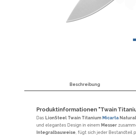
OTTER
A
W
POHL FORCE
B
PUMA TEC
C
SCHILLER CUSTOM PARTS
F
STEAK CHAMP
H
WINDMÜHLENMESSER R. HERDER
M
WOODLAND TACTICAL
M
WÜSTHOF
P
R
MESSERMARKEN ITALIEN
Beschreibung
ANTONINI ITALY
MES
EXTREMA RATIO
H
FOX KNIVES
LIONSTEEL
Produktinformationen "Twain Titani
MASERIN
Das
LionSteel Twain Titanium
Micarta
Natura
MERCURY
und elegantes Design in einem
Messer
zusammen,
MKM
Integralbauweise
, fügt sich jeder Bestandtei