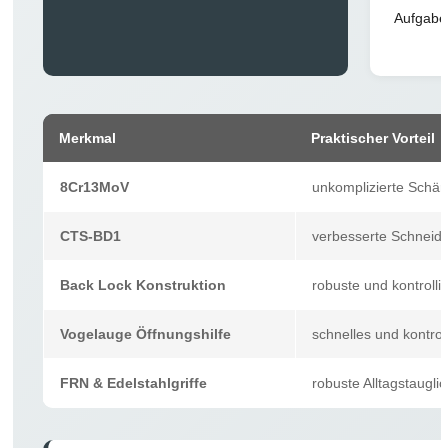
Aufgaben
Merkmal
Praktischer Vorteil
8Cr13MoV
unkomplizierte Schärfb
CTS-BD1
verbesserte Schneidl
Back Lock Konstruktion
robuste und kontrolli
Vogelauge Öffnungshilfe
schnelles und kontrol
FRN & Edelstahlgriffe
robuste Alltagstauglic