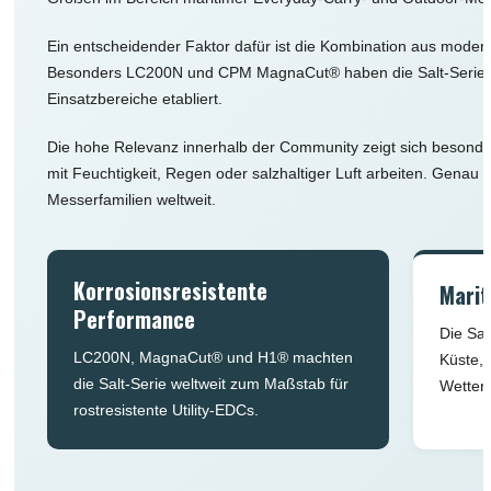
Ein entscheidender Faktor dafür ist die Kombination aus moder
Besonders LC200N und CPM MagnaCut® haben die Salt-Serie in d
Einsatzbereiche etabliert.
Die hohe Relevanz innerhalb der Community zeigt sich besonde
mit Feuchtigkeit, Regen oder salzhaltiger Luft arbeiten. Genau d
Messerfamilien weltweit.
Korrosionsresistente
Marit
Performance
Die Sal
LC200N, MagnaCut® und H1® machten
Küste, 
die Salt-Serie weltweit zum Maßstab für
Wetterb
rostresistente Utility-EDCs.