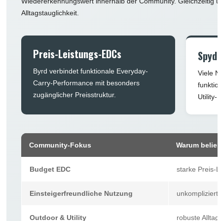
Wiedererkennungswert innerhalb der Community. Gleichzeitig ü
Alltagstauglichkeit.
Preis-Leistungs-EDCs
Spyde
Byrd verbindet funktionale Everyday-
Viele N
Carry-Performance mit besonders
funkti
zugänglicher Preisstruktur.
Utility
Community-Fokus
Warum belieb
Budget EDC
starke Preis-
Einsteigerfreundliche Nutzung
unkomplizierte
Outdoor & Utility
robuste Alltag