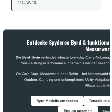
§42a WaffG.
Entdecke Spyderco Byrd & funktional
Messerworl
Die Byrd-Serie
verbindet robuste Everyday-Carry-Nutzung,
Preis-Leistungs-Performance innerhalb einer der bekanntes
Ob Cara Cara, Meadowlark oder Robin – bei Messerworld fin
Outdoor, Camping und unkomplizierte Utility-Aufgaben 
Alltagstauglichkei
Byrd Modelle entdecken
Tenacious a
Endura ansehen
Bera