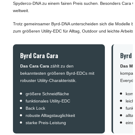
Spyderco-DNA zu einem fairen Preis suchen. Besonders Cara C
weltweit.
Trotz gemeinsamer Byrd-DNA unterscheiden sich die Modelle be
zum größeren Utility-EDC für Alltag, Outdoor und leichte Arbei
Byrd Cara Cara
Byrd 
Das Cara Cara
zählt zu den
Das Me
bekanntesten größeren Byrd-EDCs mit
kompakt
robuster Utility-Charakteristik.
Everyday
größere Schneidfläche
kom
funktionales Utility-EDC
leich
Back Lock
funk
robuste Alltagstauglichkeit
allt
starke Preis-Leistung
einst