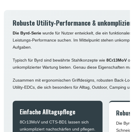
Robuste Utility-Performance & unkomplizie
Die Byrd-Serie
wurde für Nutzer entwickelt, die ein funktionale
Leistungs-Performance suchen. Im Mittelpunkt stehen unkomplizier
Aufgaben.
Typisch für Byrd sind bewährte Stahlkonzepte wie
8Cr13MoV
od
unkomplizierter Wartung bieten. Genau diese Eigenschaften mach
Zusammen mit ergonomischen Griffdesigns, robusten Back-Lock
Utility-EDCs, die sich besonders für Alltag, Outdoor, Camping u
Einfache Alltagspflege
Robust
8Cr13MoV und CTS-BD1 lassen sich
Die Byrd
unkompliziert nachschärfen und pflegen.
Schneida