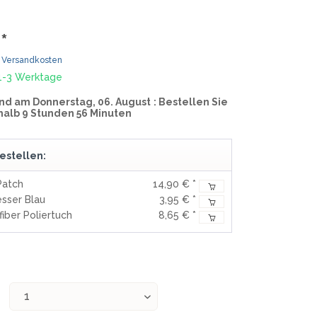
MOKI
TEEL)
SEKIRYU
*
WURFMESSER
SEGLER-& TAUCHERMESSER
YAXELL
. Versandkosten
 1-3 Werktage
SPRINGMESSER/AUTOMATIKMESS
MESSERMARKEN LATEINAMERIKA
nd am Donnerstag, 06. August
: Bestellen Sie
ER
halb 9 Stunden 56 Minuten
T
CONDOR
R
TASCHENMESSER
estellen:
MESSERMARKEN CHINA
Patch
14,90 € *
BESTECH KNIVES
sser Blau
3,95 € *
BESTECHMAN
fiber Poliertuch
8,65 € *
CIVIVI
HIGO
KANSEPT
KIZER
QSP