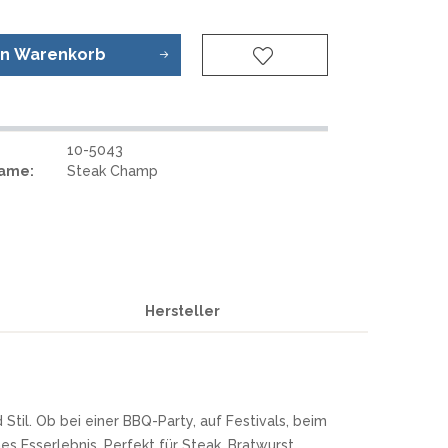
REAL STEEL
REATE KNIVES
TRIVISA KNIVES
en
Warenkorb
TUYA KNIFE
VIPERADE
VOSTEED
10-5043
WE KNIFE
Name:
Steak Champ
WITH ARMOUR
S
Hersteller
 Stil. Ob bei einer BBQ-Party, auf Festivals, beim
s Esserlebnis. Perfekt für Steak, Bratwurst,