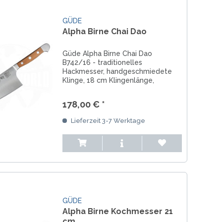
GÜDE
Alpha Birne Chai Dao
Güde Alpha Birne Chai Dao
B742/16 - traditionelles
Hackmesser, handgeschmiedete
Klinge, 18 cm Klingenlänge,
rostfreier Chrom-Vanadium-Stahl,
zum Hacken von Fleisch, Gemüse &
178,00 € *
Fisch, Birnenholzgriffschalen
Lieferzeit 3-7 Werktage
GÜDE
Alpha Birne Kochmesser 21
cm