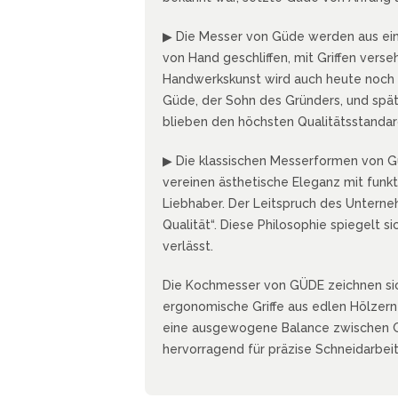
SMITH AND WESSON
UDACIOUS CONCEPT
ÜSTHOF KOCHMESSER
SOG KNIVES
▶ Die Messer von Güde werden aus ei
RUSLETTO
von Hand geschliffen, mit Griffen vers
SPARTAN BLADES
ASSTRÖM
Handwerkskunst wird auch heute noch i
SPYDERCO
ÄLLKNIVEN
Güde, der Sohn des Gründers, und späte
TEKTO KNIVES
ELLE NORWEGEN
blieben den höchsten Qualitätsstandar
THE JAMES BRAND
ARTTIINI FINNLAND
TOPS KNIVES
ORAKNIV SCHWEDEN
▶ Die klassischen Messerformen von Gü
ULTICLIP
ELTONEN KNIVES
vereinen ästhetische Eleganz mit funk
UNITED CUTLERY
YDA KNIVES
Liebhaber. Der Leitspruch des Unterne
UZI
Qualität“. Diese Philosophie spiegelt s
WHITE RIVER KNIFE & TOOL
verlässt.
SERMARKEN SÜDAFRIKA
ZERO TOLERANCE
Die Kochmesser von GÜDE zeichnen sich
ONEY BADGER
ergonomische Griffe aus edlen Hölzern
eine ausgewogene Balance zwischen Gri
hervorragend für präzise Schneidarbei