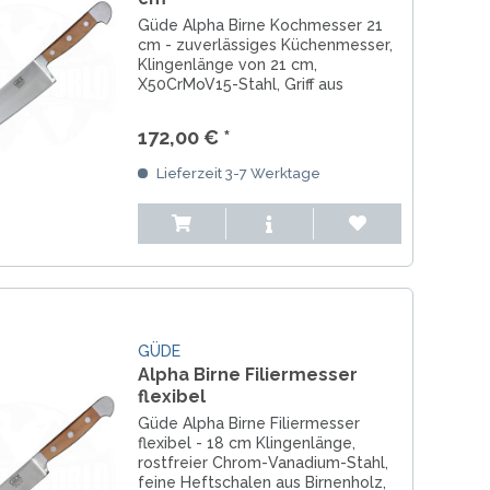
Güde Alpha Birne Kochmesser 21
cm - zuverlässiges Küchenmesser,
Klingenlänge von 21 cm,
X50CrMoV15-Stahl, Griff aus
Birnenholz, nicht
spülmaschninenfest, eisgehärtet
172,00 € *
und handgeschmiedet
Lieferzeit 3-7 Werktage
GÜDE
Alpha Birne Filiermesser
flexibel
Güde Alpha Birne Filiermesser
flexibel - 18 cm Klingenlänge,
rostfreier Chrom-Vanadium-Stahl,
feine Heftschalen aus Birnenholz,