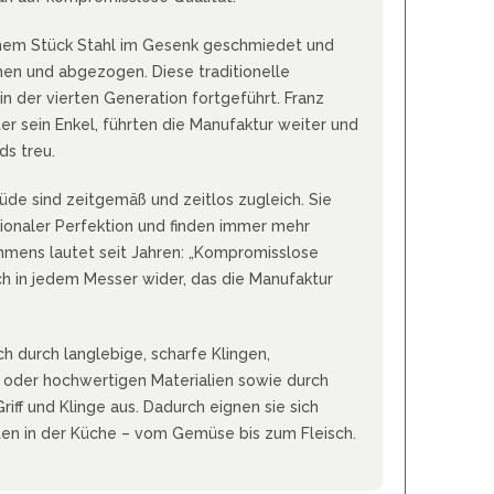
REAL STEEL
REATE KNIVES
nem Stück Stahl im Gesenk geschmiedet und
TRIVISA KNIVES
ehen und abgezogen. Diese traditionelle
TUYA KNIFE
n der vierten Generation fortgeführt. Franz
VIPERADE
r sein Enkel, führten die Manufaktur weiter und
VOSTEED
ds treu.
WE KNIFE
de sind zeitgemäß und zeitlos zugleich. Sie
WITH ARMOUR
tionaler Perfektion und finden immer mehr
hmens lautet seit Jahren: „Kompromisslose
ich in jedem Messer wider, das die Manufaktur
S
 durch langlebige, scharfe Klingen,
 oder hochwertigen Materialien sowie durch
ff und Klinge aus. Dadurch eignen sie sich
ten in der Küche – vom Gemüse bis zum Fleisch.