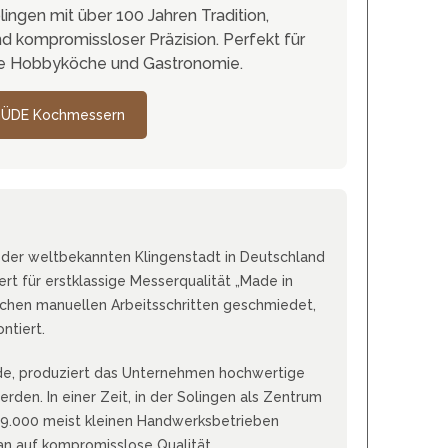
ingen mit über 100 Jahren Tradition,
MOKI
 kompromissloser Präzision. Perfekt für
TEEL)
SEKIRYU
WURFMESSER
rte Hobbyköche und Gastronomie.
SEGLER-& TAUCHERMESSER
YAXELL
GÜDE Kochmessern
SPRINGMESSER/AUTOMATIKMESS
MESSERMARKEN LATEINAMERIKA
ER
T
CONDOR
R
TASCHENMESSER
MESSERMARKEN CHINA
der weltbekannten Klingenstadt in Deutschland
BESTECH KNIVES
rt für erstklassige Messerqualität „Made in
BESTECHMAN
ichen manuellen Arbeitsschritten geschmiedet,
CIVIVI
ontiert.
HIGO
KANSEPT
de, produziert das Unternehmen hochwertige
KIZER
den. In einer Zeit, in der Solingen als Zentrum
 9.000 meist kleinen Handwerksbetrieben
QSP
n auf kompromisslose Qualität.