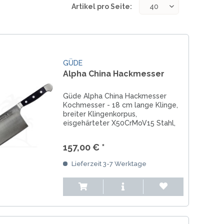
Artikel pro Seite:
GÜDE
Alpha China Hackmesser
Güde Alpha China Hackmesser
Kochmesser - 18 cm lange Klinge,
breiter Klingenkorpus,
eisgehärteter X50CrMoV15 Stahl,
schwarzer POM Hostaform
Kunststoff, handgefertigt in
157,00 € *
Solingen
Lieferzeit 3-7 Werktage