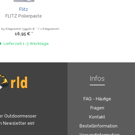
Flitz
FLITZ Polierpaste
0.05 Kilogramm
(339,00 € * / 1 Kilogramm)
16,95 € *
Lieferzeit 1-3 Werktage
Infos
FAQ - Häufige
Fragen
er Outdoormesser
Kontakt
n Newsletter ein!
Bestellinformation