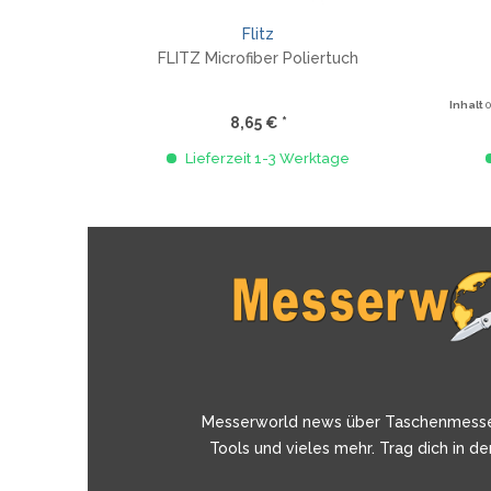
Flitz
FLITZ Microfiber Poliertuch
Inhalt
8,65 € *
Lieferzeit 1-3 Werktage
Messerworld news über Taschenmess
Tools und vieles mehr. Trag dich in de