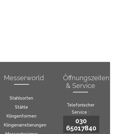
Messerworld
Öffnungszeiten
& Service
Stahlsorten
Telefonischer
Stähle
Service :
Klingenformen
030
Klingenarretierungen
65017840