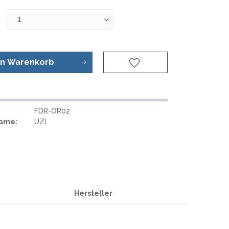
REAL STEEL
REATE KNIVES
TRIVISA KNIVES
TUYA KNIFE
VIPERADE
en
Warenkorb
VOSTEED
WE KNIFE
WITH ARMOUR
FDR-OR02
Name:
UZI
S
Hersteller