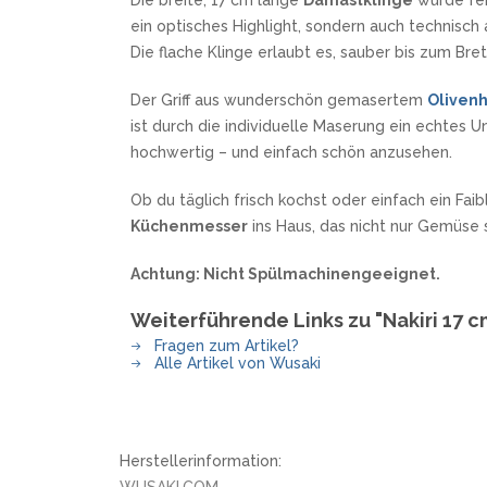
Die breite, 17 cm lange
Damastklinge
wurde fei
SANDRIN KNIVES
ein optisches Highlight, sondern auch technisch
VIPER
Die flache Klinge erlaubt es, sauber bis zum Bre
Der Griff aus wunderschön gemasertem
Olivenh
ist durch die individuelle Maserung ein echtes Un
hochwertig – und einfach schön anzusehen.
Ob du täglich frisch kochst oder einfach ein Fai
Küchenmesser
ins Haus, das nicht nur Gemüse
Achtung: Nicht Spülmachinengeeignet.
Weiterführende Links zu "Nakiri 17 
Fragen zum Artikel?
Alle Artikel von Wusaki
Herstellerinformation: