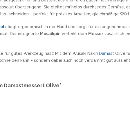
n ausgeschliffen und besteht aus mehreren Lagen hochwertigem 
 absolut überzeugend. Sie gleitet mühelos durch jedes Gemüse, ega
tt zu schneiden – perfekt für präzises Arbeiten, gleichmäßige Würf
olz
liegt ergonomisch in der Hand und sorgt für ein angenehmes, n
ikat. Der integrierte
Mosaikpin
verleiht dem
Messer
zusätzlich ei
ble für gutes Werkzeug hast: Mit dem Wusaki Nakiri
Damast
Olive ho
 schneiden kann – sondern dabei auch noch verdammt gut aussieht
cm Damastmessert Olive"