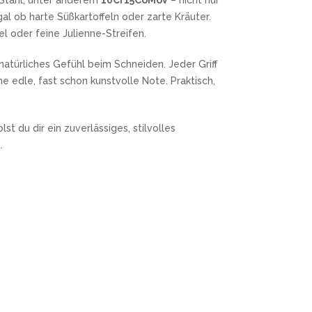
Stahl, unter anderem
10Cr15CoMoV
– nicht nur
l ob harte Süßkartoffeln oder zarte Kräuter.
el oder feine Julienne-Streifen.
atürliches Gefühl beim Schneiden. Jeder Griff
ne edle, fast schon kunstvolle Note. Praktisch,
lst du dir ein zuverlässiges, stilvolles
.