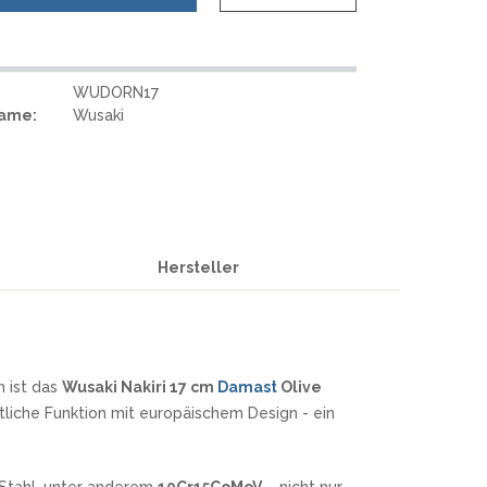
REAL STEEL
REATE KNIVES
TRIVISA KNIVES
TUYA KNIFE
WUDORN17
VIPERADE
Name:
Wusaki
VOSTEED
WE KNIFE
WITH ARMOUR
Hersteller
S
n ist das
Wusaki Nakiri 17 cm
Damast
Olive
tliche Funktion mit europäischem Design - ein