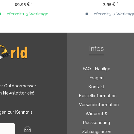
29,95 € *
3,95 € *
Lieferzeit 1-3 Werktage
Lieferzeit 3-7 Werktag
Infos
FAQ - Häufige
Fragen
er Outdoormesser
Kontakt
n Newsletter ein!
Bestellinformation
Versandinformation
gen
zur Kenntnis
Widerruf &
Rücksendung
Zahlungsarten