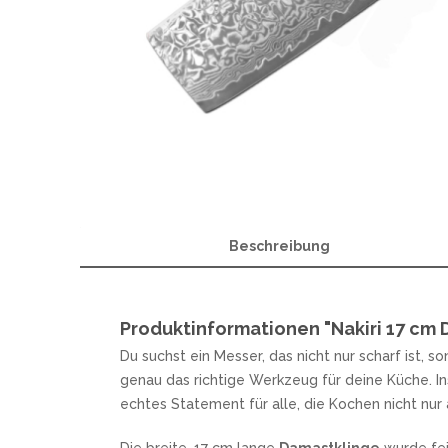
OTTER
A
W
POHL FORCE
B
PUMA TEC
C
SCHILLER CUSTOM PARTS
F
STEAK CHAMP
H
WINDMÜHLENMESSER R. HERDER
M
WOODLAND TACTICAL
M
WÜSTHOF
P
R
Beschreibung
MESSERMARKEN ITALIEN
ANTONINI ITALY
MES
EXTREMA RATIO
H
Produktinformationen "Nakiri 17 cm
FOX KNIVES
Du suchst ein Messer, das nicht nur scharf ist, 
LIONSTEEL
genau das richtige Werkzeug für deine Küche. I
MASERIN
echtes Statement für alle, die Kochen nicht nur 
MERCURY
MKM