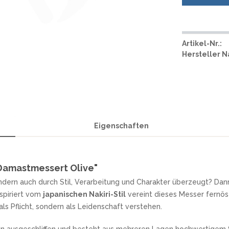
SMITH AND WESSON
UDACIOUS CONCEPT
ÜSTHOF KOCHMESSER
SOG KNIVES
RUSLETTO
SPARTAN BLADES
ASSTRÖM
Artikel-Nr.:
SPYDERCO
ÄLLKNIVEN
Hersteller 
TEKTO KNIVES
ELLE NORWEGEN
THE JAMES BRAND
ARTTIINI FINNLAND
TOPS KNIVES
ORAKNIV SCHWEDEN
ULTICLIP
ELTONEN KNIVES
UNITED CUTLERY
YDA KNIVES
Eigenschaften
UZI
WHITE RIVER KNIFE & TOOL
SERMARKEN SÜDAFRIKA
ZERO TOLERANCE
ONEY BADGER
 Damastmessert Olive"
sondern auch durch Stil, Verarbeitung und Charakter überzeugt? Dan
nspiriert vom
japanischen Nakiri-Stil
vereint dieses Messer fernös
als Pflicht, sondern als Leidenschaft verstehen.