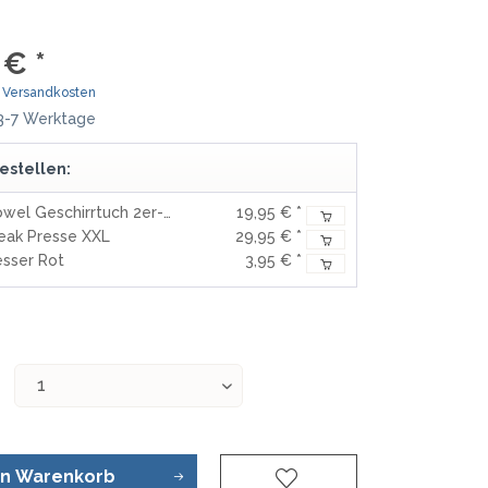
MOKI
TEEL)
SEKIRYU
 € *
WURFMESSER
SEGLER-& TAUCHERMESSER
YAXELL
. Versandkosten
 3-7 Werktage
SPRINGMESSER/AUTOMATIKMESS
MESSERMARKEN LATEINAMERIKA
ER
estellen:
T
CONDOR
R
Butcher´s Towel Geschirrtuch 2er-Set
19,95 € *
TASCHENMESSER
eak Presse XXL
29,95 € *
MESSERMARKEN CHINA
sser Rot
3,95 € *
BESTECH KNIVES
BESTECHMAN
CIVIVI
HIGO
KANSEPT
KIZER
QSP
en
Warenkorb