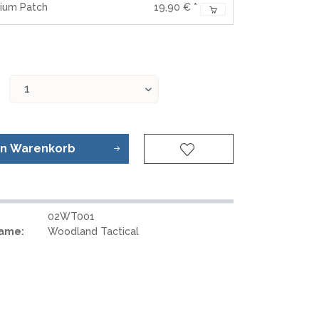
REAL STEEL
nium Patch
19,90 € *
REATE KNIVES
TRIVISA KNIVES
TUYA KNIFE
VIPERADE
VOSTEED
WE KNIFE
WITH ARMOUR
en
Warenkorb
S
02WT001
Name:
Woodland Tactical