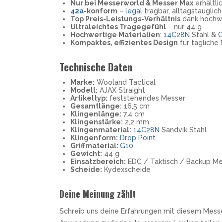
Nur bei Messerworld & Messer Max
erhältli
42a
-konform
–
legal
tragbar, alltagstauglich
Top Preis-Leistungs-Verhältnis
dank hochwe
Ultraleichtes Tragegefühl
– nur 44 g
Hochwertige Materialien
:
14C28N
Stahl &
Kompaktes, effizientes Design
für tägliche
Technische Daten
Marke:
Wooland Tactical
Modell:
AJAX Straight
Artikeltyp:
feststehendes Messer
Gesamtlänge:
16,5 cm
Klingenlänge:
7,4 cm
Klingenstärke:
2,2 mm
Klingenmaterial:
14C28N
Sandvik Stahl
Klingenform:
Drop Point
Griffmaterial:
G10
Gewicht:
44 g
Einsatzbereich:
EDC / Taktisch / Backup M
Scheide:
Kydexscheide
Deine Meinung zählt
Schreib uns deine Erfahrungen mit diesem Messe