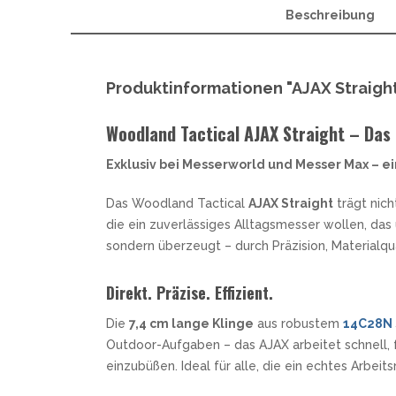
SANDRIN KNIVES
Beschreibung
VIPER
Produktinformationen "AJAX Straigh
Woodland Tactical AJAX Straight – Das 
Exklusiv bei Messerworld und Messer Max – ei
Das Woodland Tactical
AJAX Straight
trägt nich
die ein zuverlässiges Alltagsmesser wollen, das un
sondern überzeugt – durch Präzision, Materialqual
Direkt. Präzise. Effizient.
Die
7,4 cm lange Klinge
aus robustem
14C28N
Outdoor-Aufgaben – das AJAX arbeitet schnell, f
einzubüßen. Ideal für alle, die ein echtes Arbei