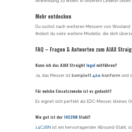
Anwendung zu finden. In unserem Lexikon teilen
Mehr entdecken
Du suchst nach weiteren Messern von Wooland Ta
findest du viele weitere Modelle, die dich übe
FAQ – Fragen & Antworten zum AJAX Straig
Kann ich das AJAX Straight
legal
mitführen?
Ja, das Messer ist
komplett
42a
-konform
und d
Für welche Einsatzzwecke ist es gedacht?
Es eignet sich perfekt als EDC-Messer, kleines 
Wie gut ist der
14C28N
Stahl?
14C28N
ist ein hervorragender Allround-Stahl: sc