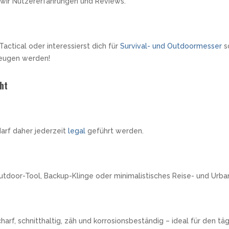
 wir Nutzererfahrungen und Reviews.
ctical oder interessierst dich für
Survival- und Outdoormesser
s
rzeugen werden!
ht
arf daher jederzeit
legal
geführt werden.
Outdoor-Tool, Backup-Klinge oder minimalistisches Reise- und Urba
harf, schnitthaltig, zäh und korrosionsbeständig – ideal für den t