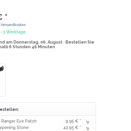
MOKI
TEEL)
SEKIRYU
€ *
WURFMESSER
SEGLER-& TAUCHERMESSER
YAXELL
. Versandkosten
 1-3 Werktage
SPRINGMESSER/AUTOMATIKMESS
MESSERMARKEN LATEINAMERIKA
nd am Donnerstag, 06. August
: Bestellen Sie
ER
halb 6 Stunden 46 Minuten
T
CONDOR
R
TASCHENMESSER
MESSERMARKEN CHINA
BESTECH KNIVES
BESTECHMAN
CIVIVI
HIGO
KANSEPT
estellen:
KIZER
s Ranger Eye Patch
9,95 € *
QSP
arpening Stone
42,95 € *