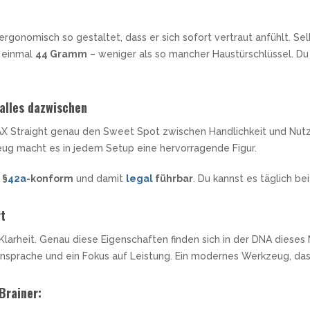
 ergonomisch so gestaltet, dass er sich sofort vertraut anfühlt. S
 einmal
44 Gramm
– weniger als so mancher Haustürschlüssel. Du
alles dazwischen
JAX Straight genau den Sweet Spot zwischen Handlichkeit und Nutz
ug macht es in jedem Setup eine hervorragende Figur.
t
§
42a
-konform
und damit
legal
führbar
. Du kannst es täglich b
rt
 Klarheit. Genau diese Eigenschaften finden sich in der DNA dieses
ensprache und ein Fokus auf Leistung. Ein modernes Werkzeug, das s
Brainer: