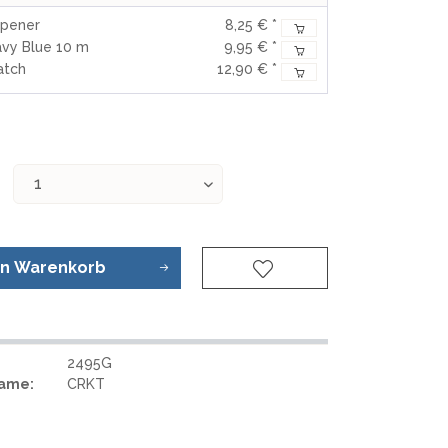
REAL STEEL
rpener
8,25 € *
REATE KNIVES
avy Blue 10 m
9,95 € *
TRIVISA KNIVES
atch
12,90 € *
TUYA KNIFE
VIPERADE
VOSTEED
WE KNIFE
WITH ARMOUR
en
Warenkorb
S
2495G
Name:
CRKT