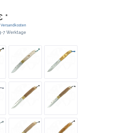
MOKI
TEEL)
SEKIRYU
€ *
WURFMESSER
SEGLER-& TAUCHERMESSER
YAXELL
. Versandkosten
 3-7 Werktage
SPRINGMESSER/AUTOMATIKMESS
MESSERMARKEN LATEINAMERIKA
ER
T
CONDOR
R
TASCHENMESSER
MESSERMARKEN CHINA
BESTECH KNIVES
BESTECHMAN
CIVIVI
HIGO
KANSEPT
KIZER
QSP