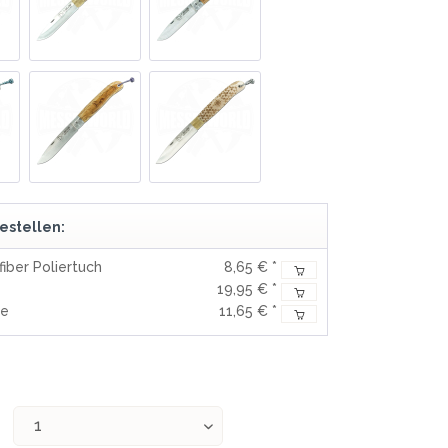
REAL STEEL
REATE KNIVES
TRIVISA KNIVES
TUYA KNIFE
VIPERADE
VOSTEED
WE KNIFE
WITH ARMOUR
estellen:
fiber Poliertuch
8,65 € *
S
19,95 € *
he
11,65 € *