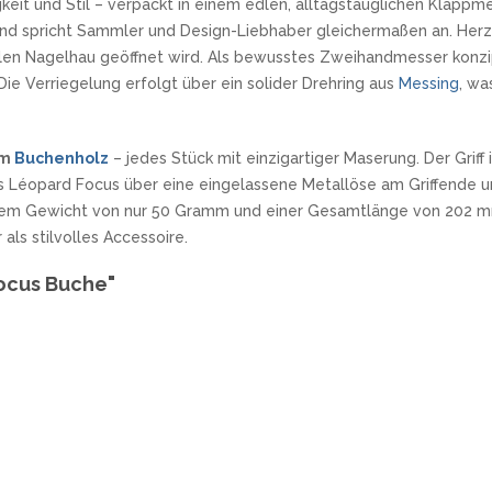
gkeit und Stil – verpackt in einem edlen, alltagstauglichen Klappme
und spricht Sammler und Design-Liebhaber gleichermaßen an. Her
ellen Nagelhau geöffnet wird. Als bewusstes Zweihandmesser konzip
Die Verriegelung erfolgt über ein solider Drehring aus
Messing
, wa
em
Buchenholz
– jedes Stück mit einzigartiger Maserung. Der Grif
s Léopard Focus über eine eingelassene Metallöse am Griffende un
 einem Gewicht von nur 50 Gramm und einer Gesamtlänge von 202 m
als stilvolles Accessoire.
ocus Buche"