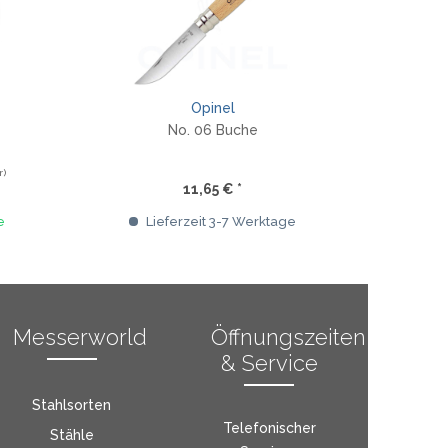
Opinel
No. 06 Buche
Sma
r)
11,65 € *
e
Lieferzeit 3-7 Werktage
Li
Messerworld
Öffnungszeiten
& Service
Stahlsorten
Telefonischer
Stähle