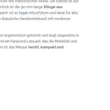
sser mit französischer Seele. Die Edition ist auf
zstück ist die 90 mm lange
Klinge aus
iert, ist es
legal
mitzuführen und ideal für alle,
s klassische Handwerkskunst mit moderner
f ist ergonomisch geformt und liegt angenehm in
d ein Paracord-Lanyard, das die Mobilität und
m ist das Messer
leicht, kompakt und