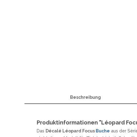
SANDRIN KNIVES
VIPER
Beschreibung
Produktinformationen "Léopard Foc
Das
Décalé Léopard Focus
Buche
aus der Séri