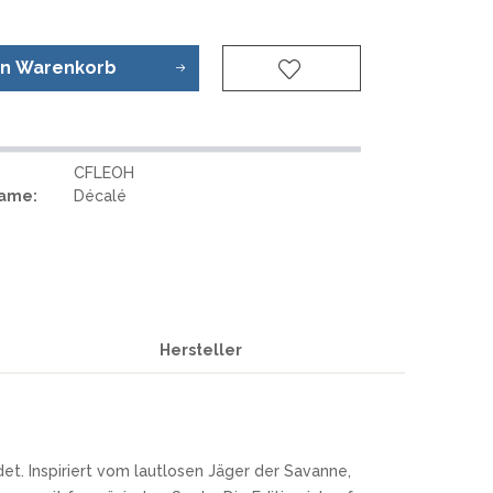
en
Warenkorb
CFLEOH
Name:
Décalé
Hersteller
et. Inspiriert vom lautlosen Jäger der Savanne,