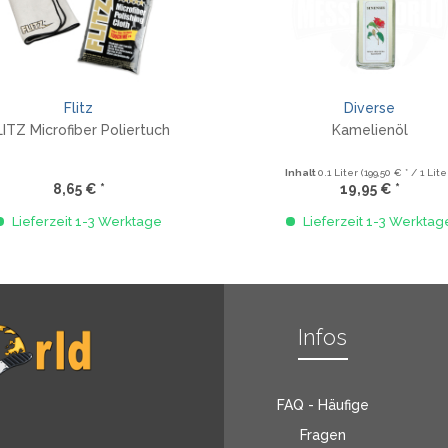
Flitz
Diverse
LITZ Microfiber Poliertuch
Kamelienöl
Inhalt
0.1 Liter
(199,50 € * / 1 Lite
8,65 € *
19,95 € *
Lieferzeit 1-3 Werktage
Lieferzeit 1-3 Werktag
Infos
FAQ - Häufige
Fragen