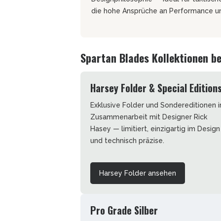
SMITH AND WESSON
UDACIOUS CONCEPT
ÜSTHOF KOCHMESSER
die hohe Ansprüche an Performance u
SOG KNIVES
RUSLETTO
SPARTAN BLADES
ASSTRÖM
SPYDERCO
ÄLLKNIVEN
Spartan Blades Kollektionen b
TEKTO KNIVES
ELLE NORWEGEN
THE JAMES BRAND
ARTTIINI FINNLAND
TOPS KNIVES
Harsey Folder & Special Edition
ORAKNIV SCHWEDEN
ULTICLIP
ELTONEN KNIVES
Exklusive Folder und Sondereditionen i
UNITED CUTLERY
YDA KNIVES
Zusammenarbeit mit Designer Rick
UZI
Hasey — limitiert, einzigartig im Design
WHITE RIVER KNIFE & TOOL
und technisch präzise.
SERMARKEN SÜDAFRIKA
ZERO TOLERANCE
ONEY BADGER
Harsey Folder ansehen
Pro Grade Silber