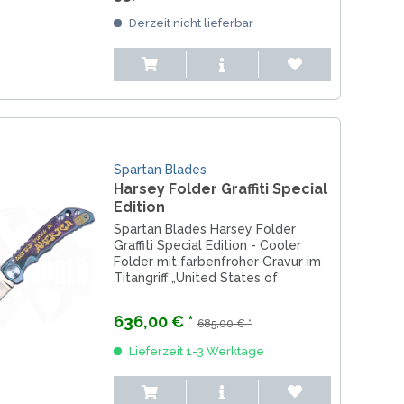
nähe und...
Derzeit nicht lieferbar
Spartan Blades
Harsey Folder Graffiti Special
Edition
Spartan Blades Harsey Folder
Graffiti Special Edition - Cooler
Folder mit farbenfroher Gravur im
Titangriff „United States of
America". Fein ausgearbeitete 10,2
cm lange Spear-Point-Klinge aus
636,00 € *
685,00 € *
MagnaCut. Sicherer Frame-Lock
und...
Lieferzeit 1-3 Werktage