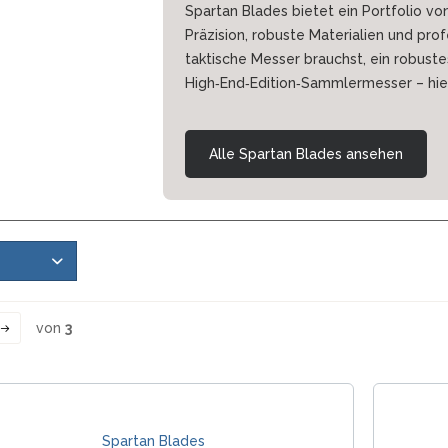
Spartan Blades bietet ein Portfolio v
Präzision, robuste Materialien und pr
taktische Messer brauchst, ein robuste
High‑End‑Edition‑Sammlermesser – hier
Alle Spartan Blades ansehen
von
3
Spartan Blades