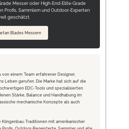
d Grade Messer oder High‑End‑Elite‑Grade
MOKI
on Profis, Sammlern und Outdoor‑Experten
TEEL)
SEKIRYU
WURFMESSER
eit geschätzt.
SEGLER-& TAUCHERMESSER
YAXELL
artan Blades Messern
SPRINGMESSER/AUTOMATIKMESS
MESSERMARKEN LATEINAMERIKA
ER
T
CONDOR
R
TASCHENMESSER
MESSERMARKEN CHINA
 von einem Team erfahrener Designer,
BESTECH KNIVES
ns Leben gerufen. Die Marke hat sich auf die
BESTECHMAN
ochwertigen EDC‑Tools und spezialisierten
CIVIVI
denen Stärke, Balance und Handhabung im
HIGO
assische mechanische Konzepte als auch
KANSEPT
KIZER
 Klingenbau‑Traditionen mit amerikanischer
QSP
e Profis, Outdoor‑Begeisterte, Sammler und alle,