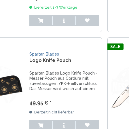
Lieferzeit 1-3 Werktage
SALE
Spartan Blades
Logo Knife Pouch
Spartan Blades Logo Knife Pouch -
Messer Pouch aus Cordura mit
zuverlässigem YKK-Reißverschluss.
Das Messer wird weich auf einem
6,4 mm dicken Schaumstoffpolster
gebettet. Fast wie eine Louis
49,95 € *
Vuitton Handtasche, aber mit dem
cooleren...
Derzeit nicht lieferbar