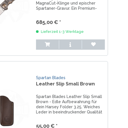
MagnaCut-Klinge und epischer
Spartaner-Gravur. Ein Premium-
Folder für Sammler & Krieger.
685,00 € *
Lieferzeit 1-3 Werktage
Spartan Blades
Leather Slip Small Brown
Spartan Blades Leather Slip Small
Brown - Edle Aufbewahrung für
dein Harsey Folder 3.25. Weiches
Leder in beeindruckender Qualität
und toller Handarbeit. Gefertigt
von Sahra aus dem Team
55,00 € *
Soulbound Leather, persönliche