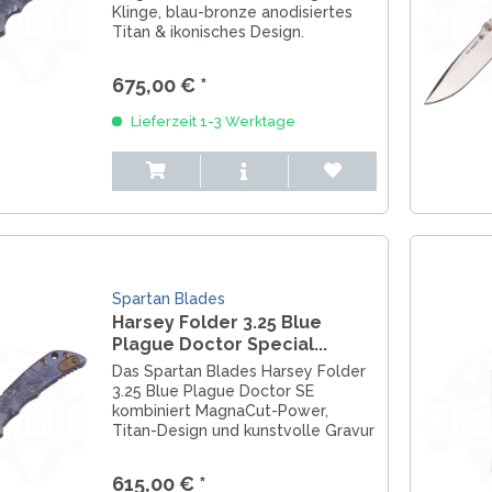
Klinge, blau-bronze anodisiertes
Titan & ikonisches Design.
Exklusives EDC für echte Sammler.
675,00 € *
Lieferzeit 1-3 Werktage
Spartan Blades
Harsey Folder 3.25 Blue
Plague Doctor Special...
Das Spartan Blades Harsey Folder
3.25 Blue Plague Doctor SE
kombiniert MagnaCut-Power,
Titan-Design und kunstvolle Gravur
– ein exklusives EDC für echte
Kenner.
615,00 € *