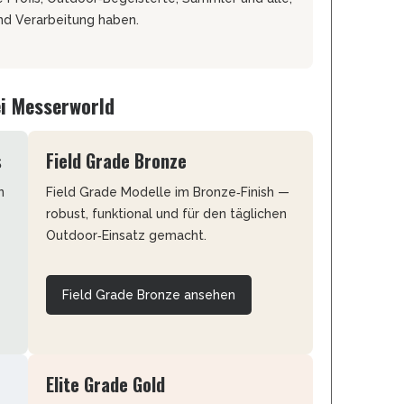
REAL STEEL
nd Verarbeitung haben.
REATE KNIVES
TRIVISA KNIVES
TUYA KNIFE
VIPERADE
ei Messerworld
VOSTEED
WE KNIFE
s
Field Grade Bronze
WITH ARMOUR
n
Field Grade Modelle im Bronze‑Finish —
robust, funktional und für den täglichen
Outdoor‑Einsatz gemacht.
S
Field Grade Bronze ansehen
Elite Grade Gold