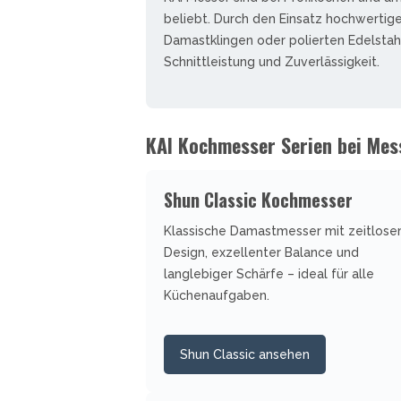
SMITH AND WESSON
UDACIOUS CONCEPT
ÜSTHOF KOCHMESSER
beliebt. Durch den Einsatz hochwertige
SOG KNIVES
RUSLETTO
Damastklingen oder polierten Edelstah
SPARTAN BLADES
Schnittleistung und Zuverlässigkeit.
ASSTRÖM
SPYDERCO
ÄLLKNIVEN
TEKTO KNIVES
ELLE NORWEGEN
THE JAMES BRAND
ARTTIINI FINNLAND
KAI Kochmesser Serien bei Mes
TOPS KNIVES
ORAKNIV SCHWEDEN
ULTICLIP
ELTONEN KNIVES
Shun Classic Kochmesser
UNITED CUTLERY
YDA KNIVES
UZI
Klassische Damastmesser mit zeitlos
WHITE RIVER KNIFE & TOOL
Design, exzellenter Balance und
SERMARKEN SÜDAFRIKA
ZERO TOLERANCE
langlebiger Schärfe – ideal für alle
ONEY BADGER
Küchenaufgaben.
Shun Classic ansehen