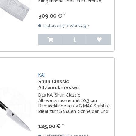
Klingenhöhe. Ideal für Gemüse,
Kräuter, Kohl und knochenfreies
Fleisch.
309,00 € *
Lieferzeit 3-7 Werktage
KAI
Shun Classic
Allzweckmesser
Das KAI Shun Classic
Allzweckmesser mit 10,3 cm
Damastklinge aus VG MAX Stahl ist
ideal zum Schälen, Schneiden und
Garnieren von Obst und Gemüse.
Handgefertigt in Japan.
125,00 € *