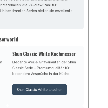
REAL STEEL
r Materialien wie VG‑Max‑Stahl für
REATE KNIVES
l in bestimmten Serien bieten sie exzellente
TRIVISA KNIVES
TUYA KNIFE
VIPERADE
VOSTEED
serworld
WE KNIFE
WITH ARMOUR
Shun Classic White Kochmesser
em
Elegante weiße Griffvarianten der Shun
S
Classic Serie – Premiumqualität für
besondere Ansprüche in der Küche.
Shun Classic White ansehen