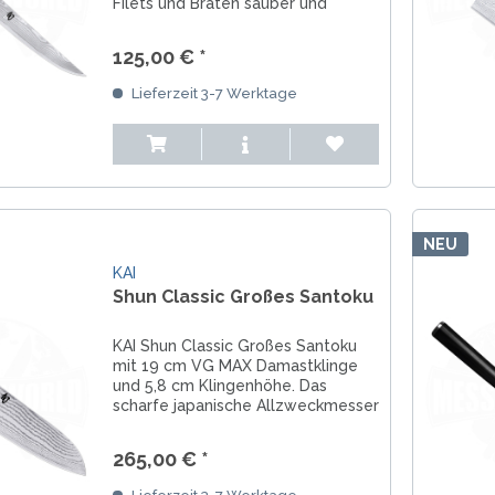
Filets und Braten sauber und
mühelos – hochwertig, scharf und
elegant.
125,00 € *
Lieferzeit 3-7 Werktage
NEU
KAI
Shun Classic Großes Santoku
KAI Shun Classic Großes Santoku
mit 19 cm VG MAX Damastklinge
und 5,8 cm Klingenhöhe. Das
scharfe japanische Allzweckmesser
für Fleisch, Fisch und Gemüse.
265,00 € *