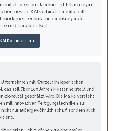
n mit über einem Jahrhundert Erfahrung in
MOKI
üchenmesser. KAI verbindet traditionelle
TEEL)
SEKIRYU
WURFMESSER
t moderner Technik für herausragende
SEGLER-& TAUCHERMESSER
YAXELL
nce und Langlebigkeit.
SPRINGMESSER/AUTOMATIKMESS
MESSERMARKEN LATEINAMERIKA
 KAI Kochmessern
ER
T
CONDOR
R
TASCHENMESSER
MESSERMARKEN CHINA
BESTECH KNIVES
hes Unternehmen mit Wurzeln im japanischen
BESTECHMAN
 das seit über 100 Jahren Messer herstellt und
CIVIVI
unktionalität geschätzt wird. Die Marke versteht
HIGO
nen mit innovativen Fertigungstechniken zu
KANSEPT
 nicht nur außergewöhnlich scharf, sondern auch
KIZER
rt sind.
QSP
ambitionierten Hobbyköchen gleichermaßen