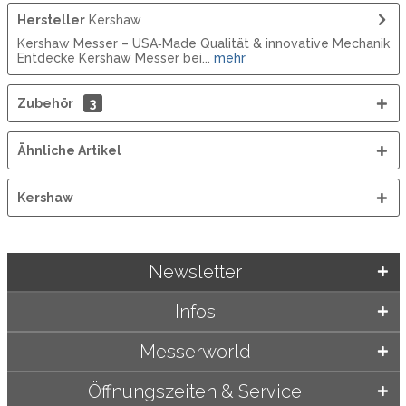
Hersteller
Kershaw
Kershaw Messer – USA‑Made Qualität & innovative Mechanik
Entdecke Kershaw Messer bei...
mehr
Zubehör
3
Ähnliche Artikel
Kershaw
Newsletter
Infos
Messerworld
Öffnungszeiten & Service